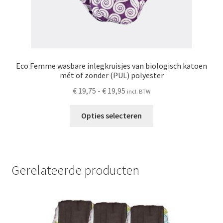
Eco Femme wasbare inlegkruisjes van biologisch katoen
mét of zonder (PUL) polyester
Prijsklasse:
€
19,75
-
€
19,95
incl. BTW
€ 19,75
Dit
tot
Opties selecteren
product
€ 19,95
heeft
meerdere
variaties.
Gerelateerde producten
Deze
optie
kan
gekozen
worden