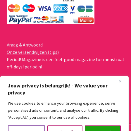
Vraag & Antwoord
Onze verzendwijzen (tips)
Period! Magazine is een feel-good magazine for menstrual
off-days!
period.nl
Jouw privacy is belangrijk! - We value your
privacy
We use cookies to enhance your browsing experience, serve
© Menstruatiecups.nl 2026
personalised ads or content, and analyse our traffic. By clicking
Algemene voorwaarden
Gebouwd met WooCommerce
.
"Accept All", you consent to our use of cookies.