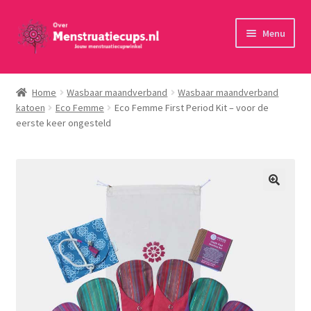
Ga
Ga
Menu
door
naar
naar
de
Home
navigatie
inhoud
Home
Wasbaar maandverband
Wasbaar maandverband
katoen
Eco Femme
Eco Femme First Period Kit – voor de
30 minuten persoonlijk advies
eerste keer ongesteld
Menstruatiecups
Menstruatiedisks
Menstruatiesponsjes
Wasbaar maandverband
Toebehoren