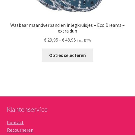
Wasbaar maandverband en inlegkruisjes – Eco Dreams –
extra dun
Prijsklasse:
€
29,95
-
€
48,95
incl. BTW
€ 29,95
Dit
tot
Opties selecteren
product
€ 48,95
heeft
meerdere
variaties.
Deze
optie
kan
Klantenservice
gekozen
worden
Contact
op
Retourneren
de