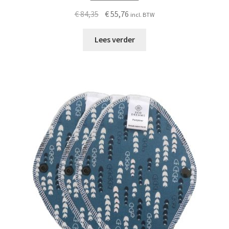
Oorspronkelijke
Huidige
€
84,35
€
55,76
incl. BTW
prijs
prijs
was:
is:
Lees verder
€ 84,35.
€ 55,76.