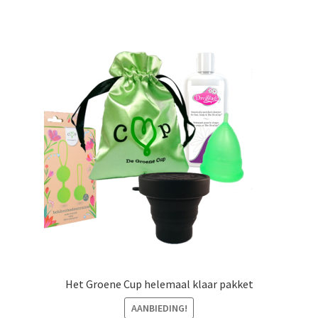
meerdere
variaties.
Deze
optie
kan
gekozen
worden
op
de
productpagina
Het Groene Cup helemaal klaar pakket
AANBIEDING!