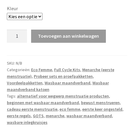
Kleur
Eco
Toevoegen aan winkelwagen
Femme
First
Period
Kit
SKU:
N/B
Categorieën:
Eco Femme
,
Full Cycle Kits
,
Menarche (eerste
-
menstruatie)
,
Probeer sets en proefpakketten
,
voor
Voordeelpakketten
,
Wasbaar maandverband
,
Wasbaar
de
maandverband katoen
eerste
Tags:
alternatief voor wegwerp menstruatie producten
,
keer
beginnen met wasbaar maandverband
,
bewust menstrueren
,
ongesteld
cadeau eerste menstruatie
,
eco femme
,
eerste keer ongesteld
,
aantal
eerste regels
,
GOTS
,
menarche
,
wasbaar maandverband
,
wasbare inlegkruisjes