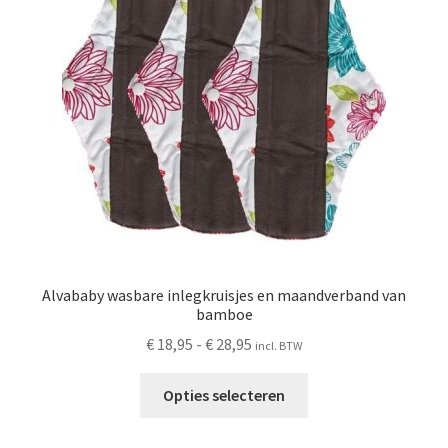
op
de
productpagina
Alvababy wasbare inlegkruisjes en maandverband van
bamboe
Prijsklasse:
€
18,95
-
€
28,95
incl. BTW
€ 18,95
Dit
tot
Opties selecteren
product
€ 28,95
heeft