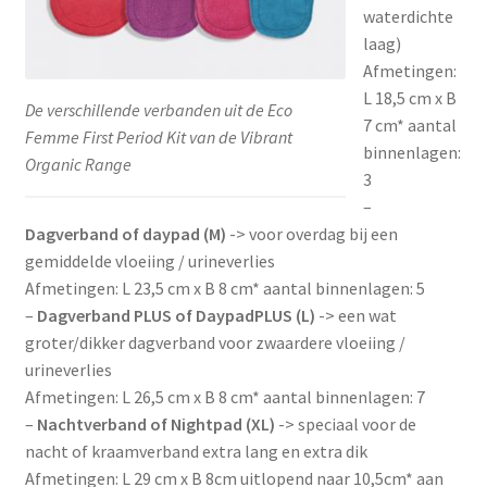
waterdichte
laag)
Afmetingen:
L 18,5 cm x B
De verschillende verbanden uit de Eco
7 cm* aantal
Femme First Period Kit van de Vibrant
binnenlagen:
Organic Range
3
–
Dagverband of daypad (M)
-> voor overdag bij een
gemiddelde vloeiing / urineverlies
Afmetingen: L 23,5 cm x B 8 cm* aantal binnenlagen: 5
–
Dagverband PLUS of DaypadPLUS (L)
-> een wat
groter/dikker dagverband voor zwaardere vloeiing /
urineverlies
Afmetingen: L 26,5 cm x B 8 cm* aantal binnenlagen: 7
–
Nachtverband of Nightpad (XL)
-> speciaal voor de
nacht of kraamverband extra lang en extra dik
Afmetingen: L 29 cm x B 8cm uitlopend naar 10,5cm* aan