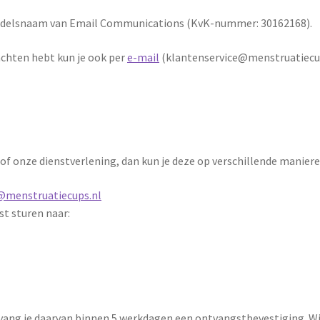
handelsnaam van Email Communications (KvK-nummer: 30162168).
achten hebt kun je ook per
e-mail
(klantenservice@menstruatiecup
 of onze dienstverlening, dan kun je deze op verschillende manie
@menstruatiecups.nl
ost sturen naar:
ang je daarvan binnen 5 werkdagen een ontvangstbevestiging. Wij