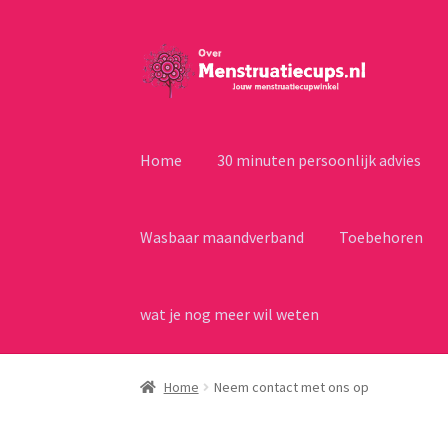
Ga
Ga
door
naar
naar
de
navigatie
inhoud
Home
30 minuten persoonlijk advies
Wasbaar maandverband
Toebehoren
wat je nog meer wil weten
Home
Neem contact met ons op