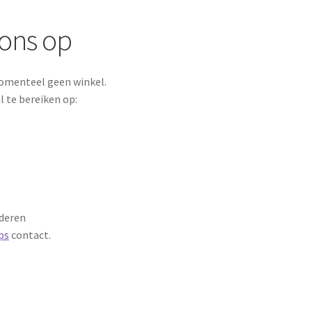
ons op
momenteel geen winkel.
l te bereiken op:
nderen
ps
contact.