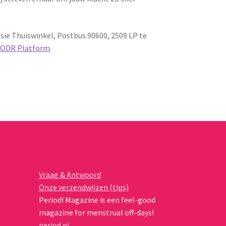
sie Thuiswinkel, Postbus 90600, 2509 LP te
 ODR Platform
.
Vraag & Antwoord
Onze verzendwijzen (tips)
Period! Magazine is een feel-good
magazine for menstrual off-days!
period.nl