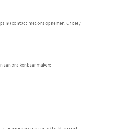
s.nl) contact met ons opnemen. Of bel /
ren aan ons kenbaar maken:
 streven ernaar om jouw klacht zo snel