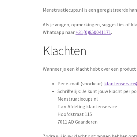
Menstruatiecups.nl is een geregistreerde 
Als je vragen, opmerkingen, suggesties of kl
Whatsapp naar
+31(0)850041171
.
Klachten
Wanneer je een klacht hebt over een product
Per e-mail (voorkeur):
klantenservice
Schriftelijk: Je kunt jouw klacht per p
Menstruatiecups.nl
T.a.v. Afdeling klantenservice
Hoofdstraat 115
7011 AD Gaanderen
Zodra wij jouw klacht ontvangen hebben ontv