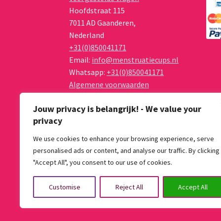
Hoofdstraat 115
7011 AD
Gaanderen
,
Nederland
+31(0)850041171
Email:
info@menstruatiecups.nl
Whatsapp:
+31(0)850041171
Algemene voorwaarden
Privacy Policy
Jouw privacy is belangrijk! - We value your
privacy
We use cookies to enhance your browsing experience, serve
personalised ads or content, and analyse our traffic. By clicking
© Menstruatiecups.nl 2026
"Accept All", you consent to our use of cookies.
Algemene voorwaarden
Gebouwd met Wo
Customise
Reject All
Accept All