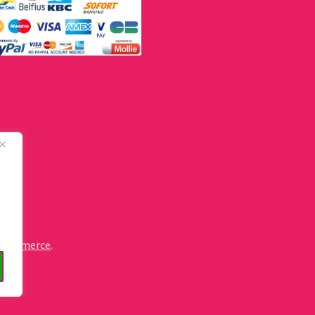
oCommerce
.