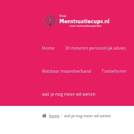
Ga
Ga
door
naar
naar
de
navigatie
inhoud
Home
30 minuten persoonlijk advies
Wasbaar maandverband
Toebehoren
wat je nog meer wil weten
Home
wat je nog meer wil weten