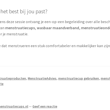
het best bij jou past?
jdens deze sessie ontvang je een-op-een begeleiding over alle besc
 van
menstruatiecups, wasbaar maandverband, menstruatieonde
er je menstruatie.
je dat menstrueren een stuk comfortabeler en makkelijker kan zijn
truatieproducten
,
MenstruatieAdvies
,
menstruatiecup gebruiken
,
menst
ste
menstruatiecups.nl
—
Geef een reactie