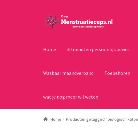
Ga
Ga
door
naar
naar
de
navigatie
inhoud
Home
30 minuten persoonlijk advies
Wasbaar maandverband
Toebehoren
wat je nog meer wil weten
Home
Producten getagged “biologisch kato