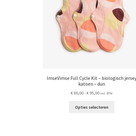
worden
op
de
productpag
ImseVimse Full Cycle Kit – biologisch jerse
katoen – dun
Prijsklasse:
€
86,00
-
€
95,00
incl. BTW
€ 86,00
Dit
tot
Opties selecteren
product
€ 95,00
heeft
meerdere
variaties.