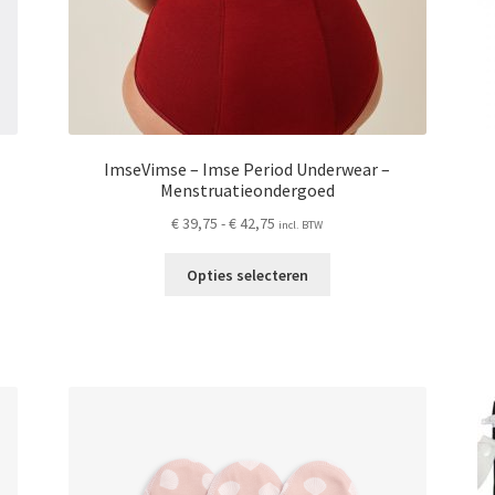
ImseVimse – Imse Period Underwear –
Menstruatieondergoed
Prijsklasse:
€
39,75
-
€
42,75
incl. BTW
€ 39,75
Dit
tot
Opties selecteren
product
€ 42,75
heeft
meerdere
variaties.
Deze
optie
kan
gekozen
worden