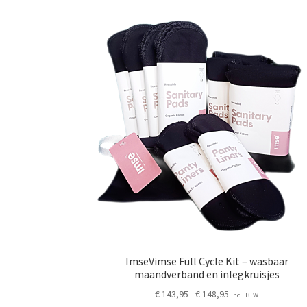
Deze
optie
kan
gekozen
worden
op
de
productpag
ImseVimse Full Cycle Kit – wasbaar
maandverband en inlegkruisjes
Prijsklasse:
€
143,95
-
€
148,95
incl. BTW