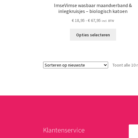
ImseVimse wasbaar maandverband &
inlegkruisjes – biologisch katoen
Prijsklasse:
€
18,95
-
€
67,95
incl. BTW
€ 18,95
Dit
tot
Opties selecteren
product
€ 67,95
heeft
meerdere
variaties.
Toont alle 10 
Deze
optie
kan
gekozen
worden
op
de
productpag
Klantenservice