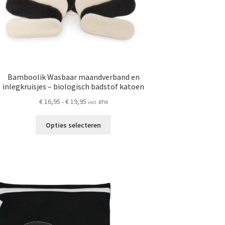
Bamboolik Wasbaar maandverband en
inlegkruisjes – biologisch badstof katoen
Prijsklasse:
€
16,95
-
€
19,95
incl. BTW
€ 16,95
Dit
tot
Opties selecteren
product
€ 19,95
heeft
meerdere
variaties.
Deze
optie
kan
gekozen
worden