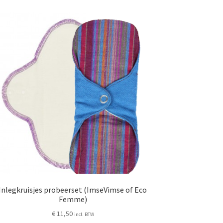
Inlegkruisjes probeerset (ImseVimse of Eco
Femme)
€
11,50
incl. BTW