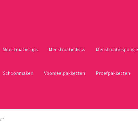
Menstruatiecups
Menstruatiedisks
Menstruatiesponsje
Schoonmaken
Voordeelpakketten
Proefpakketten
en”