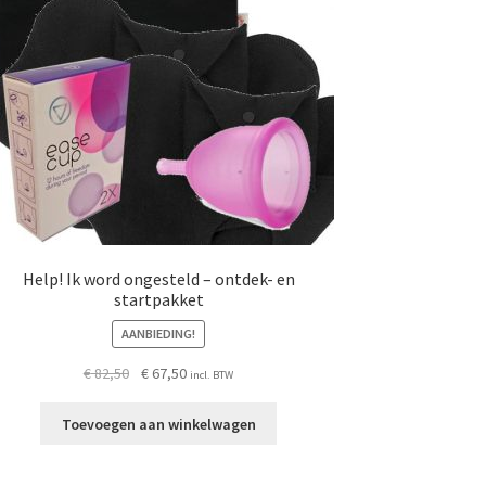
op
de
productpagina
Help! Ik word ongesteld – ontdek- en
startpakket
AANBIEDING!
Oorspronkelijke
Huidige
€
82,50
€
67,50
incl. BTW
prijs
prijs
was:
is:
Toevoegen aan winkelwagen
€ 82,50.
€ 67,50.