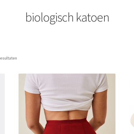
biologisch katoen
Gesorteerd
resultaten
op
nieuwste