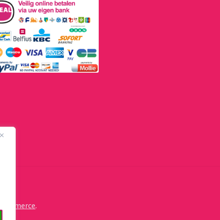
oCommerce
.