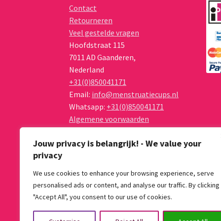
Contact
Retourneren
Veel gestelde vragen
Hoofdstraat 115
7011 AD
Gaanderen
,
Nederland
+31(0)850041171
Email:
info@menstruatiecups.nl
Whatsapp:
+31(0)850041171
Algemene voorwaarden
Privacy Policy
Jouw privacy is belangrijk! - We value your
privacy
We use cookies to enhance your browsing experience, serve
personalised ads or content, and analyse our traffic. By clicking
© Menstruatiecups.nl 2026
"Accept All", you consent to our use of cookies.
Algemene voorwaarden
Gebouwd met Wo