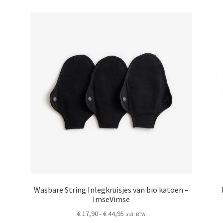
Deze
optie
kan
gekozen
worden
op
de
ina
productpagina
Wasbare String Inlegkruisjes van bio katoen –
ImseVimse
Prijsklasse:
€
17,90
-
€
44,95
incl. BTW