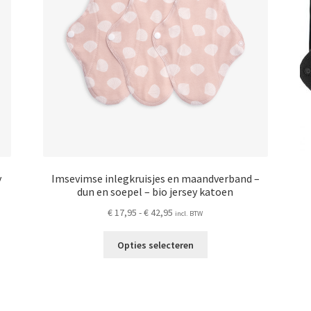
op
de
productpagina
ina
y
Imsevimse inlegkruisjes en maandverband –
dun en soepel – bio jersey katoen
Prijsklasse:
€
17,95
-
€
42,95
incl. BTW
€ 17,95
Dit
tot
Opties selecteren
product
€ 42,95
heeft
meerdere
variaties.