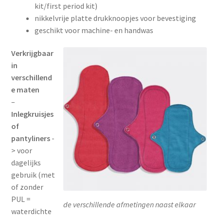
kit/first period kit)
nikkelvrije ​platte ​drukknoopjes voor bevestiging
geschikt voor machine- en handwas
Verkrijgbaar
in
verschillend
e maten
–
Inlegkruisjes
of
pantyliners
-
> voor
dagelijks
gebruik (met
of zonder
PUL =
de verschillende afmetingen naast elkaar
waterdichte