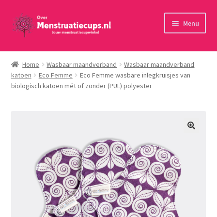
Ga
Ga
Menu
door
naar
naar
de
Home
navigatie
inhoud
Home
Wasbaar maandverband
Wasbaar maandverband
katoen
Eco Femme
Eco Femme wasbare inlegkruisjes van
30 minuten persoonlijk advies
biologisch katoen mét of zonder (PUL) polyester
Menstruatiecups
Menstruatiedisks
Menstruatiesponsjes
Wasbaar maandverband
Toebehoren