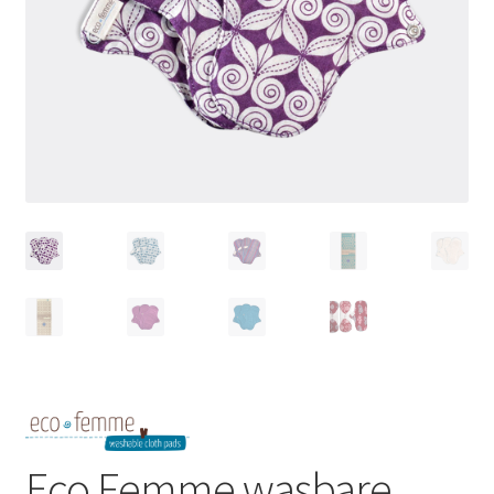
Schoonmaken
Voordeelpakketten
Proefpakketten
wat je nog meer wil weten
Eco Femme wasbare