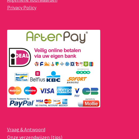
Privacy Policy
Vraag & Antwoord
Onze verzendwijzen (tips)