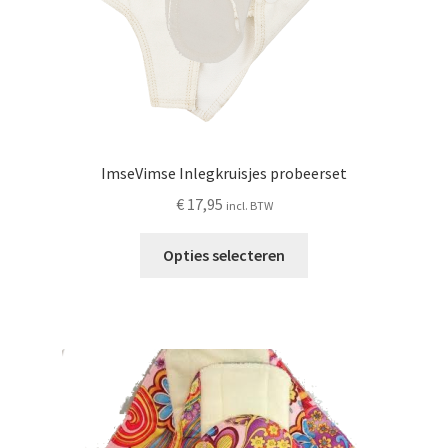
ImseVimse Inlegkruisjes probeerset
€
17,95
incl. BTW
Dit
Opties selecteren
product
heeft
meerdere
variaties.
Deze
optie
kan
gekozen