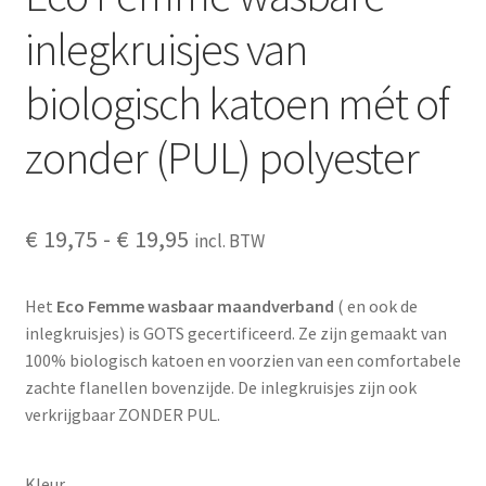
inlegkruisjes van
biologisch katoen mét of
zonder (PUL) polyester
Prijsklasse:
€
19,75
-
€
19,95
incl. BTW
€ 19,75
Het ​
Eco Femme wasbaar
maandverband
( en ook de
tot
inlegkruisjes) is GOTS gecertificeerd. Ze zijn gemaakt van
€ 19,95
100% biologisch katoen en voorzien van een comfortabele
zachte flanellen bovenzijde. De inlegkruisjes zijn ook
verkrijgbaar ZONDER PUL.
Kleur