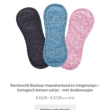
Bamboolik Wasbaar maandverband en inlegkruisjes –
biologisch katoen-satijn – met drukknoopjes
Prijsklasse:
€
22,50
-
€
27,50
incl. BTW
€ 22,50
Dit
tot
Opties selecteren