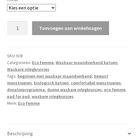
Eco
Toevoegen aan winkelwagen
Femme
wasbare
inlegkruisjes
van
SKU:
N/B
Categorieën:
Eco Femme
,
Wasbaar maandverband katoen
,
biologisch
Wasbare inlegkruisjes
katoen
Tags:
beginnen met wasbaar maandverband
,
bewust
mét
menstrueren
,
biologisch katoen
,
comfortabel menstrueren
,
of
donatieprogramma
,
dunne wasbare inlegkruisjes
,
eco femme
,
zonder
pad for pad
,
wasbare inlegkruisjes
(PUL)
Merk:
Eco Femme
polyester
aantal
Beschrijving