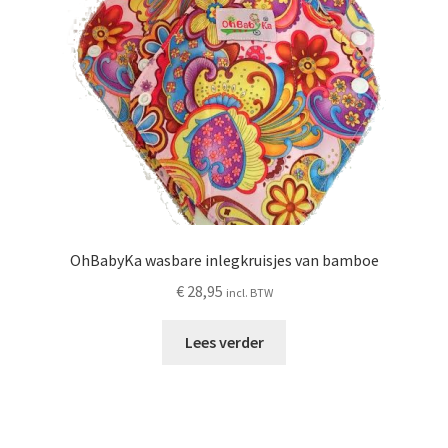
worden
op
de
productpagina
OhBabyKa wasbare inlegkruisjes van bamboe
€
28,95
incl. BTW
Lees verder