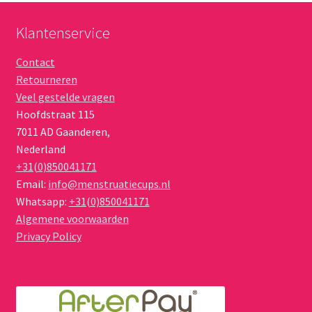
worden
op
Klantenservice
de
Contact
productpagina
Retourneren
Veel gestelde vragen
Hoofdstraat 115
7011 AD
Gaanderen
,
Nederland
+31(0)850041171
Email:
info@menstruatiecups.nl
Whatsapp:
+31(0)850041171
Algemene voorwaarden
Privacy Policy