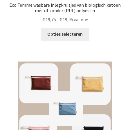
Eco Femme wasbare inlegkruisjes van biologisch katoen
mét of zonder (PUL) polyester
Prijsklasse:
€
19,75
-
€
19,95
incl. BTW
€ 19,75
Dit
tot
Opties selecteren
product
€ 19,95
heeft
meerdere
variaties.
Deze
optie
kan
gekozen
worden
op
de
productpagina