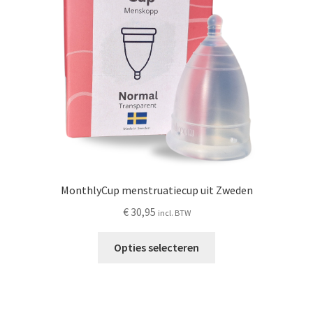
Schoonmaken
Voordeelpakketten
Proefpakketten
wat je nog meer wil weten
MonthlyCup menstruatiecup uit Zweden
€
30,95
incl. BTW
Dit
Opties selecteren
product
heeft
meerdere
variaties.