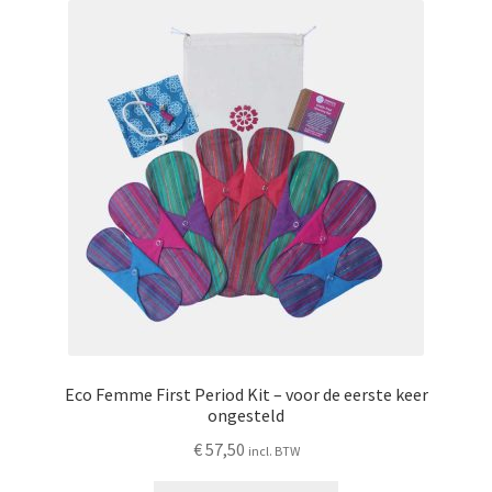
Deze
optie
kan
gekozen
worden
op
de
productpagina
Eco Femme First Period Kit – voor de eerste keer
ongesteld
€
57,50
incl. BTW