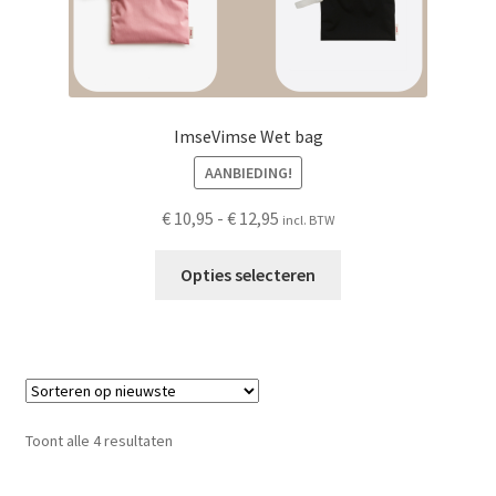
ImseVimse Wet bag
AANBIEDING!
Prijsklasse:
€
10,95
-
€
12,95
incl. BTW
€ 10,95
Dit
tot
Opties selecteren
product
€ 12,95
heeft
meerdere
variaties.
Deze
optie
Gesorteerd
Toont alle 4 resultaten
kan
op
gekozen
nieuwste