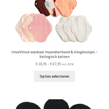
ImseVimse wasbaar maandverband & inlegkruisjes –
biologisch katoen
Prijsklasse:
€
18,95
-
€
67,95
incl. BTW
€ 18,95
Dit
tot
Opties selecteren
product
€ 67,95
heeft
meerdere
variaties.
Deze