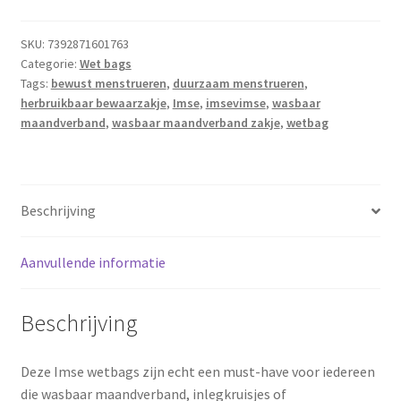
aantal
SKU:
7392871601763
Categorie:
Wet bags
Tags:
bewust menstrueren
,
duurzaam menstrueren
,
herbruikbaar bewaarzakje
,
Imse
,
imsevimse
,
wasbaar
maandverband
,
wasbaar maandverband zakje
,
wetbag
Beschrijving
Aanvullende informatie
Beschrijving
Deze Imse wetbags zijn echt een must-have voor iedereen
die wasbaar maandverband, inlegkruisjes of