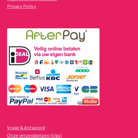
Privacy Policy
Vraag & Antwoord
Onze verzendwijzen (tips)