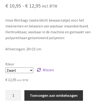
Prijsklasse:
€
10,95
-
€
12,95
incl. BTW
€ 10,95
Imse Wetbags (waterdicht bewaarzakje) voor het
tot
meenemen en bewaren van wasbaar maandverband.
€ 12,95
Herbruikbaar, wasbaar in de machine en gemaakt van
polyurethaan gelamineerd polyester.
Afmetingen: 20×15 cm
Kleur
Wissen
€
12,95
incl. BTW
ImseVimse
Toevoegen aan winkelwagen
Wet
bag