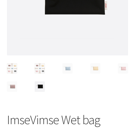
Schoonmaken
Voordeelpakketten
Proefpakketten
wat je nog meer wil weten
ImseVimse Wet bag