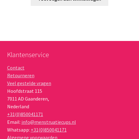
€ 55,65.
€ 40,95.
Klantenservice
Contact
Retourneren
Veel gestelde vragen
Hoofdstraat 115
7011 AD
Gaanderen
,
Nederland
+31(0)850041171
Email:
info@menstruatiecups.nl
Whatsapp:
+31(0)850041171
Algemene voorwaarden