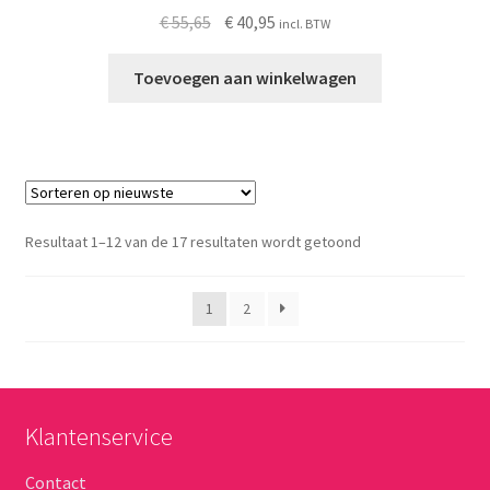
Oorspronkelijke
Huidige
€
55,65
€
40,95
incl. BTW
prijs
prijs
was:
is:
Toevoegen aan winkelwagen
€ 55,65.
€ 40,95.
Gesorteerd
Resultaat 1–12 van de 17 resultaten wordt getoond
op
nieuwste
1
2
Klantenservice
Contact