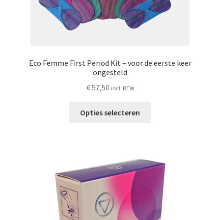
Eco Femme First Period Kit – voor de eerste keer
ongesteld
€
57,50
incl. BTW
Dit
Opties selecteren
product
heeft
meerdere
variaties.
Deze
optie
kan
gekozen
worden