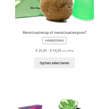
Menstruatiecup of menstruatiespons?
AANBIEDING!
Prijsklasse:
€
29,95
-
€
34,95
incl. BTW
€ 29,95
Dit
tot
Opties selecteren
product
€ 34,95
heeft
meerdere
variaties.
Deze
optie
kan
gekozen