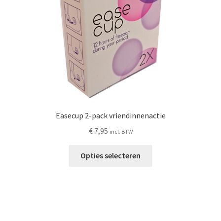
op
de
productpagina
Easecup 2-pack vriendinnenactie
€
7,95
incl. BTW
Opties selecteren