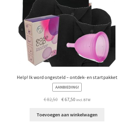
worden
op
de
productpagina
Help! Ik word ongesteld – ontdek- en startpakket
AANBIEDING!
Oorspronkelijke
Huidige
€
82,50
€
67,50
incl. BTW
prijs
prijs
was:
is:
Toevoegen aan winkelwagen
€ 82,50.
€ 67,50.