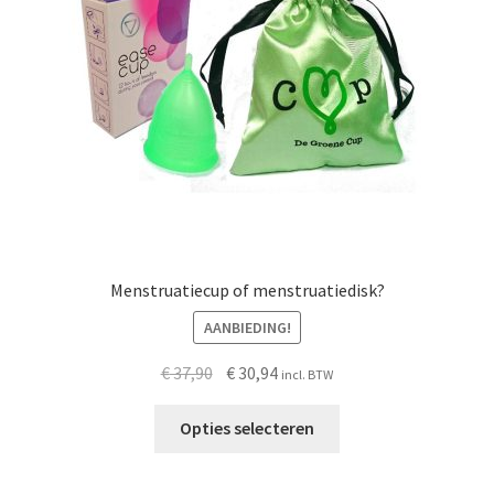
worden
op
de
productpagina
Menstruatiecup of menstruatiedisk?
AANBIEDING!
Oorspronkelijke
Huidige
€
37,90
€
30,94
incl. BTW
prijs
prijs
was:
is:
Opties selecteren
€ 37,90.
€ 30,94.