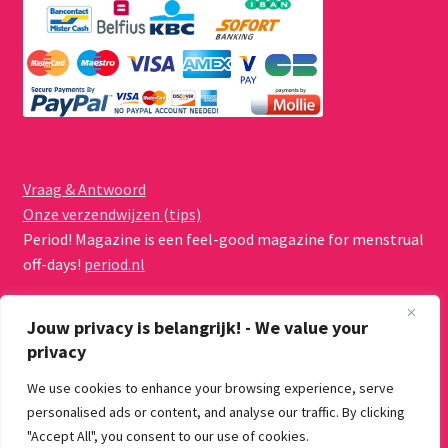
Vraag & Antwoord
Onze verzendwijzen (tips)
Period! Magazine is een feel-good magazine for menstrual
off-days!
period.nl
Jouw privacy is belangrijk! - We value your
privacy
We use cookies to enhance your browsing experience, serve
© Menstruatiecups.nl 2026
personalised ads or content, and analyse our traffic. By clicking
Algemene voorwaarden
Gebouwd met WooCommerce
.
"Accept All", you consent to our use of cookies.