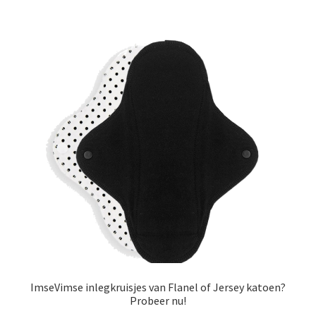
meerdere
variaties.
Deze
optie
kan
gekozen
worden
op
de
productpagina
ImseVimse inlegkruisjes van Flanel of Jersey katoen?
Probeer nu!