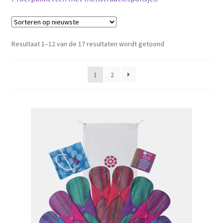
Schoonmaken
Voordeelpakketten
Gesorteerd
Resultaat 1–12 van de 17 resultaten wordt getoond
op
nieuwste
Proefpakketten
1
2
wat je nog meer wil weten