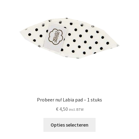
Probeer nu! Labia pad – 1 stuks
€
4,50
incl. BTW
Dit
Opties selecteren
product
heeft