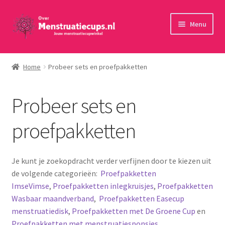
Ga
Ga
Menu
door
naar
naar
de
Home
navigatie
inhoud
Home
Probeer sets en proefpakketten
30 minuten persoonlijk advies
Probeer sets en
Menstruatiecups
proefpakketten
Menstruatiedisks
Menstruatiesponsjes
Je kunt je zoekopdracht verder verfijnen door te kiezen uit
de volgende categorieën:
Proefpakketten
Wasbaar maandverband
ImseVimse
,
Proefpakketten inlegkruisjes
,
Proefpakketten
Wasbaar maandverband
,
Proefpakketten Easecup
menstruatiedisk
,
Proefpakketten met De Groene Cup
en
Toebehoren
Proefpakketten met menstruatiesponsjes
.