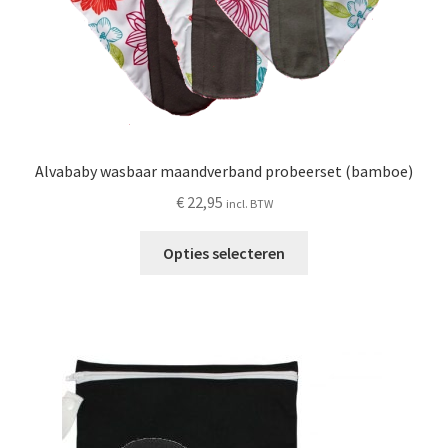
Alvababy wasbaar maandverband probeerset (bamboe)
€
22,95
incl. BTW
Dit
Opties selecteren
product
heeft
meerdere
variaties.
Deze
optie
kan
gekozen