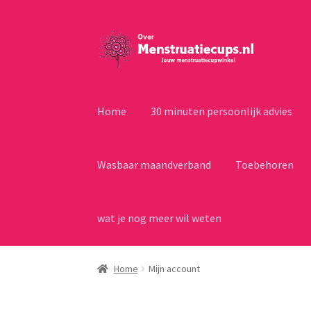
Ga
Ga
door
naar
naar
de
navigatie
inhoud
Home
30 minuten persoonlijk advies
Wasbaar maandverband
Toebehoren
wat je nog meer wil weten
Home
Mijn account