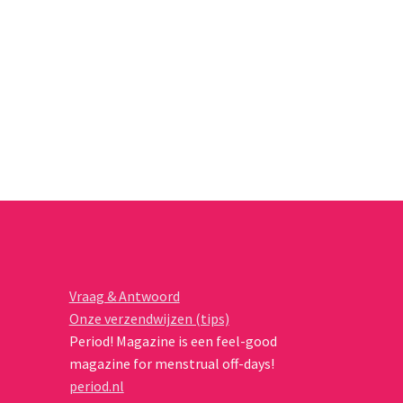
Vraag & Antwoord
Onze verzendwijzen (tips)
Period! Magazine is een feel-good
magazine for menstrual off-days!
period.nl