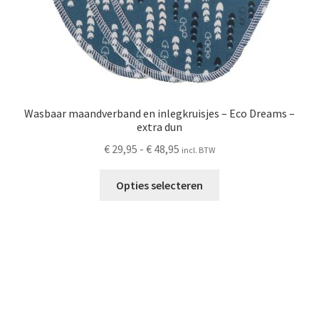
Wasbaar maandverband en inlegkruisjes – Eco Dreams –
extra dun
Prijsklasse:
€
29,95
-
€
48,95
incl. BTW
€ 29,95
Dit
tot
Opties selecteren
product
€ 48,95
heeft
meerdere
variaties.
Deze
optie
kan