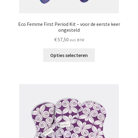
Eco Femme First Period Kit – voor de eerste keer
ongesteld
€
57,50
incl. BTW
Dit
Opties selecteren
product
heeft
meerdere
variaties.
Deze
optie
kan
gekozen
worden
op
de