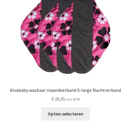
kan
gekozen
worden
op
de
productpagina
Alvababy wasbaar maandverband X-large Nachtverband
€
28,95
incl. BTW
Opties selecteren