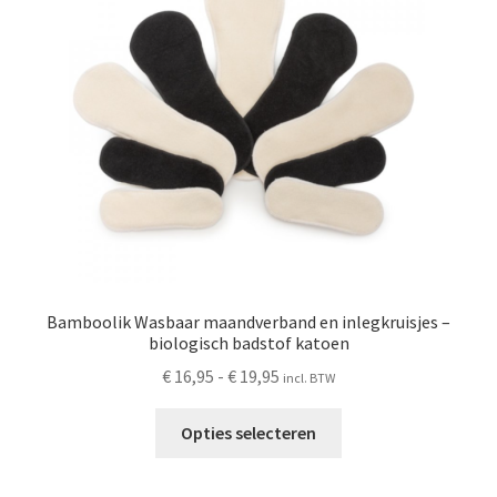
kan
gekozen
worden
op
de
productpagina
Bamboolik Wasbaar maandverband en inlegkruisjes –
biologisch badstof katoen
Prijsklasse:
€
16,95
-
€
19,95
incl. BTW
€ 16,95
Dit
tot
Opties selecteren
product
€ 19,95
heeft