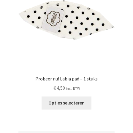
gekozen
worden
op
de
productpagina
Probeer nu! Labia pad – 1 stuks
€
4,50
incl. BTW
Dit
Opties selecteren
product
heeft
meerdere
variaties.