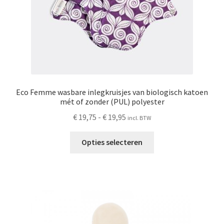
productpagina
Eco Femme wasbare inlegkruisjes van biologisch katoen
mét of zonder (PUL) polyester
Prijsklasse:
€
19,75
-
€
19,95
incl. BTW
€ 19,75
Dit
tot
Opties selecteren
product
€ 19,95
heeft
meerdere
variaties.
Deze
optie