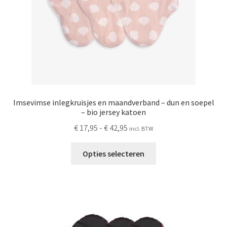
de
productpagina
Imsevimse inlegkruisjes en maandverband – dun en soepel
– bio jersey katoen
Prijsklasse:
€
17,95
-
€
42,95
incl. BTW
€ 17,95
Dit
tot
Opties selecteren
product
€ 42,95
heeft
meerdere
variaties.
Deze
optie