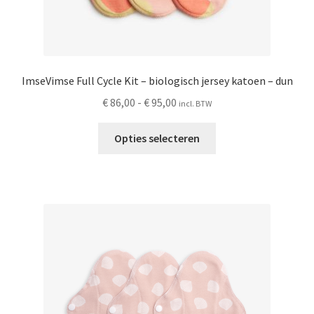
ImseVimse Full Cycle Kit – biologisch jersey katoen – dun
Prijsklasse:
€
86,00
-
€
95,00
incl. BTW
€ 86,00
Dit
tot
Opties selecteren
product
€ 95,00
heeft
meerdere
variaties.
Deze
optie
kan
gekozen
worden
op