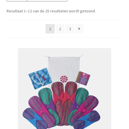
Schoonmaken
Gesorteerd
Resultaat 1–12 van de 25 resultaten wordt getoond
op
Voordeelpakketten
nieuwste
1
2
3
Proefpakketten
wat je nog meer wil weten