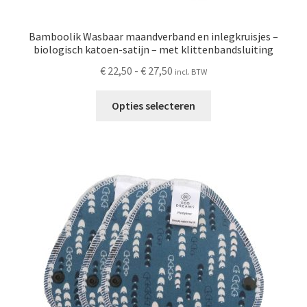
Bamboolik Wasbaar maandverband en inlegkruisjes –
biologisch katoen-satijn – met klittenbandsluiting
Prijsklasse:
€
22,50
-
€
27,50
incl. BTW
€ 22,50
Dit
tot
Opties selecteren
product
€ 27,50
heeft
meerdere
variaties.
Deze
optie
kan
gekozen
worden
op
de
productpagina