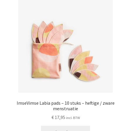
Deze
optie
kan
gekozen
worden
op
de
productpagina
ImseVimse Labia pads – 10 stuks – heftige / zware
menstruatie
€
17,95
incl. BTW
Dit