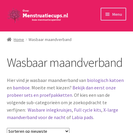
Ga
Ga
Menu
door
naar
naar
de
Home
navigatie
inhoud
Home
Wasbaar maandverband
30 minuten persoonlijk advies
Wasbaar maandverband
Menstruatiecups
Menstruatiedisks
Hier vind je wasbaar maandverband van
biologisch katoen
en
bamboe
. Moeite met kiezen?
Bekijk dan eerst onze
Menstruatiesponsjes
probeer sets en proefpakketten
. Of kies een van de
volgende sub-categorieën om je zoekopdracht te
Wasbaar maandverband
verfijnen:
Wasbare inlegkruisjes
,
Full cycle kits
,
X-large
maandverband voor de nacht
of
Labia pads
.
Toebehoren