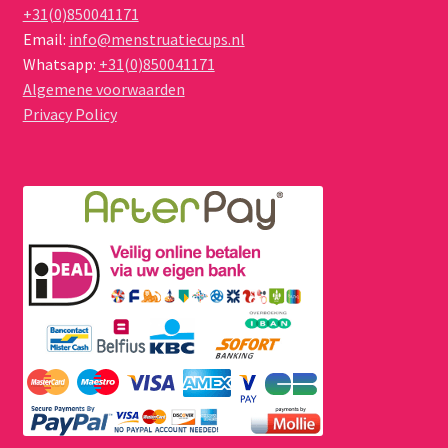
+31(0)850041171
Email:
info@menstruatiecups.nl
Whatsapp:
+31(0)850041171
Algemene voorwaarden
Privacy Policy