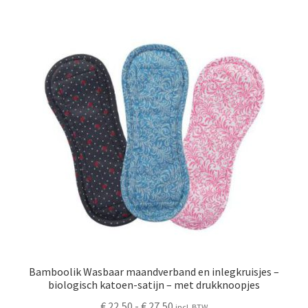
meerdere
variaties.
Deze
optie
kan
gekozen
worden
op
de
productpagina
Bamboolik Wasbaar maandverband en inlegkruisjes –
biologisch katoen-satijn – met drukknoopjes
Prijsklasse:
€
22,50
-
€
27,50
incl. BTW