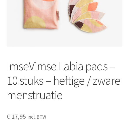
Schoonmaken
Voordeelpakketten
Proefpakketten
wat je nog meer wil weten
ImseVimse Labia pads –
10 stuks – heftige / zware
menstruatie
€
17,95
incl. BTW