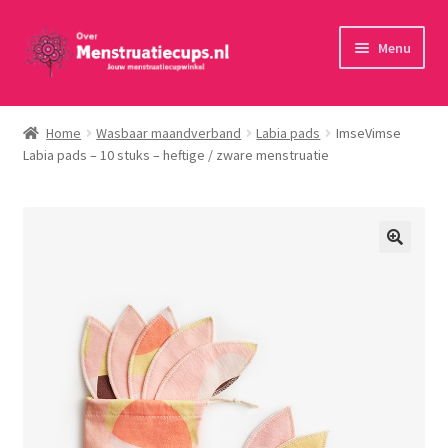
Ga
Ga
Menu
door
naar
naar
de
Home
navigatie
inhoud
Home
Wasbaar maandverband
Labia pads
ImseVimse
Labia pads – 10 stuks – heftige / zware menstruatie
30 minuten persoonlijk advies
Menstruatiecups
Menstruatiedisks
Menstruatiesponsjes
Wasbaar maandverband
Toebehoren