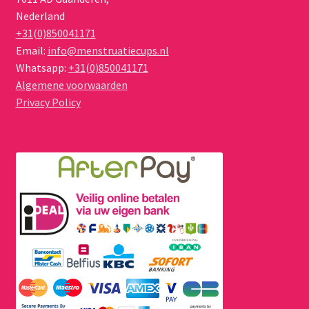
Nederland
+31(0)850041171
Email:
info@menstruatiecups.nl
Whatsapp:
+31(0)850041171
Algemene voorwaarden
Privacy Policy