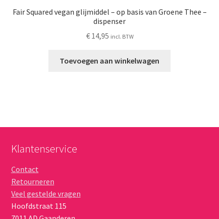
Fair Squared vegan glijmiddel – op basis van Groene Thee –
dispenser
€
14,95
incl. BTW
Toevoegen aan winkelwagen
Klantenservice
Contact
Retourneren
Veel gestelde vragen
Hoofdstraat 115
7011 AD
Gaanderen
,