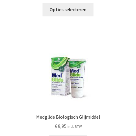
Dit
Opties selecteren
product
heeft
meerdere
variaties.
Deze
optie
kan
gekozen
worden
op
de
productpagina
Medglide Biologisch Glijmiddel
€
8,95
incl. BTW