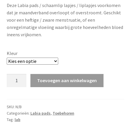
Deze Labia pads / schaamlip lapjes / liplapjes voorkomen
dat je maandverband overloopt of overstroomt. Geschikt
voor een heftige / zware menstruatie, of een
onregelmatige vloeiing waarbij grote hoeveelheden bloed
ineens vrijkomen.
Kleur
ImseVimse
Toevoegen aan winkelwagen
Labia
pads
-
10
SKU:
N/B
Categorieën:
Labia pads
,
Toebehoren
stuks
Tag:
lab
-
heftige