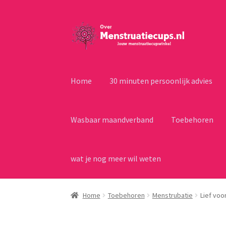
Ga
Ga
door
naar
naar
de
navigatie
inhoud
Home
30 minuten persoonlijk advies
Wasbaar maandverband
Toebehoren
wat je nog meer wil weten
Home
Toebehoren
Menstrubatie
Lief voor