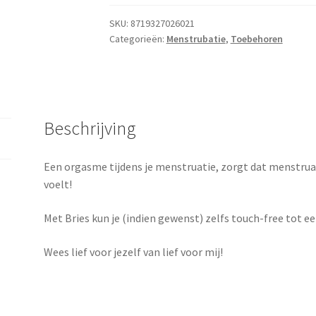
–
Bries
SKU:
8719327026021
Categorieën:
Menstrubatie
,
Toebehoren
-
fijne
luchtdruk
stimulator
aantal
Beschrijving
Een orgasme tijdens je menstruatie, zorgt dat menstruat
voelt!
Met Bries kun je (indien gewenst) zelfs touch-free tot
Wees lief voor jezelf van lief voor mij!