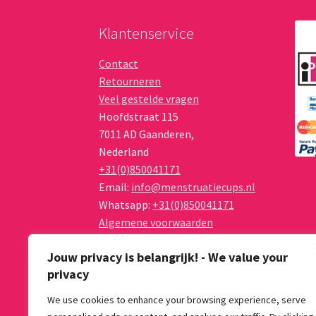
de
productpag
Klantenservice
Contact
Retourneren
Veel gestelde vragen
Hoofdstraat 115
7011 AD
Gaanderen
,
Nederland
+31(0)850041171
Email:
info@menstruatiecups.nl
Whatsapp:
+31(0)850041171
Algemene voorwaarden
Privacy Policy
Jouw privacy is belangrijk! - We value your
privacy
We use cookies to enhance your browsing experience, serve