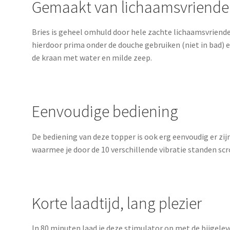
Gemaakt van lichaamsvriendeli
Bries is geheel omhuld door hele zachte lichaamsvriendel
hierdoor prima onder de douche gebruiken (niet in bad)
de kraan met water en milde zeep.
Eenvoudige bediening
De bediening van deze topper is ook erg eenvoudig er zi
waarmee je door de 10 verschillende vibratie standen scro
Korte laadtijd, lang plezier
In 80 minuten laad je deze stimulator op met de bijgele