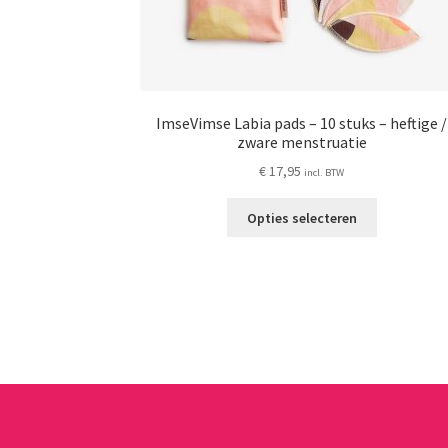
ImseVimse Labia pads – 10 stuks – heftige /
zware menstruatie
€
17,95
incl. BTW
Dit
Opties selecteren
product
heeft
meerdere
variaties.
Deze
optie
kan
gekozen
worden
op