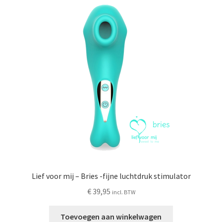
Deze
optie
kan
gekozen
worden
op
de
productpagina
Lief voor mij – Bries -fijne luchtdruk stimulator
€
39,95
incl. BTW
Toevoegen aan winkelwagen