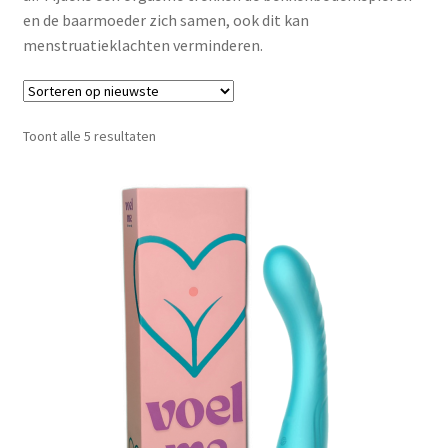
en de baarmoeder zich samen, ook dit kan
Schoonmaken
menstruatieklachten verminderen.
Voordeelpakketten
Proefpakketten
Gesorteerd
Toont alle 5 resultaten
op
nieuwste
wat je nog meer wil weten