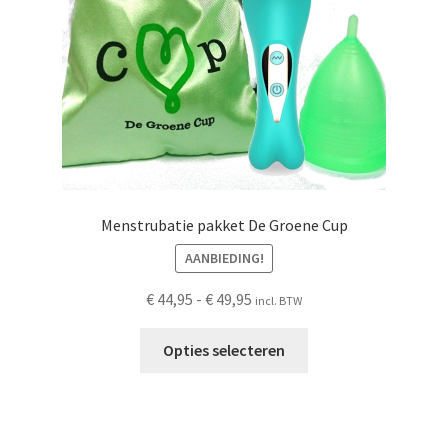
Menstrubatie pakket De Groene Cup
AANBIEDING!
Prijsklasse:
€
44,95
-
€
49,95
incl. BTW
€ 44,95
Dit
tot
Opties selecteren
product
€ 49,95
heeft
meerdere
variaties.