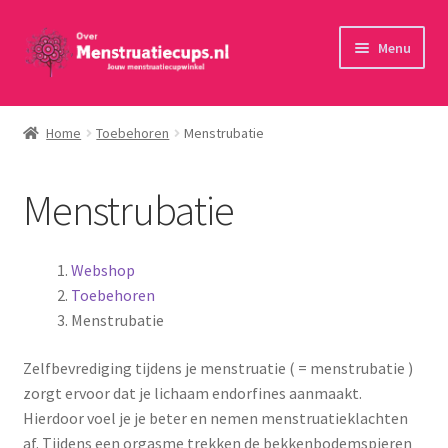
Ga
Ga
Menu
door
naar
naar
de
Home
navigatie
inhoud
Home
Toebehoren
Menstrubatie
30 minuten persoonlijk advies
Menstrubatie
Menstruatiecups
Menstruatiedisks
Webshop
Toebehoren
Menstruatiesponsjes
Menstrubatie
Zelfbevrediging tijdens je menstruatie ( = menstrubatie )
Wasbaar maandverband
zorgt ervoor dat je lichaam endorfines aanmaakt.
Hierdoor voel je je beter en nemen menstruatieklachten
Toebehoren
af. Tijdens een orgasme trekken de bekkenbodemspieren