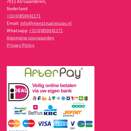
7011 AD
Gaanderen
,
Nederland
+31(0)850041171
Email:
info@menstruatiecups.nl
Whatsapp:
+31(0)850041171
Algemene voorwaarden
Privacy Policy