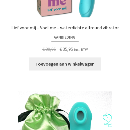
Lief voor mij – Voel me – waterdichte allround vibrator
AANBIEDING!
Oorspronkelijke
Huidige
€
39,95
€
35,95
incl. BTW
prijs
prijs
was:
is:
Toevoegen aan winkelwagen
€ 39,95.
€ 35,95.