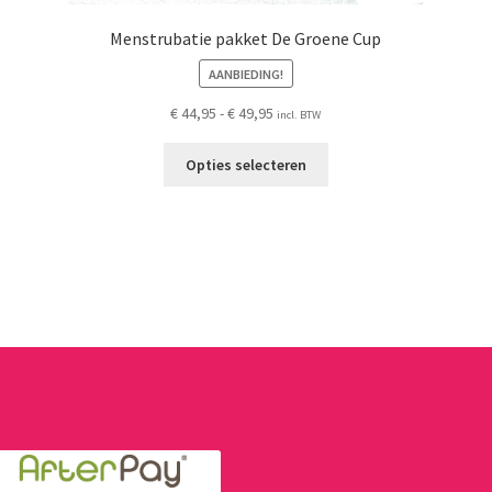
Menstrubatie pakket De Groene Cup
AANBIEDING!
Prijsklasse:
€
44,95
-
€
49,95
incl. BTW
€ 44,95
Dit
tot
Opties selecteren
product
€ 49,95
heeft
meerdere
variaties.
Deze
optie
kan
gekozen
worden
op
de
productpagina