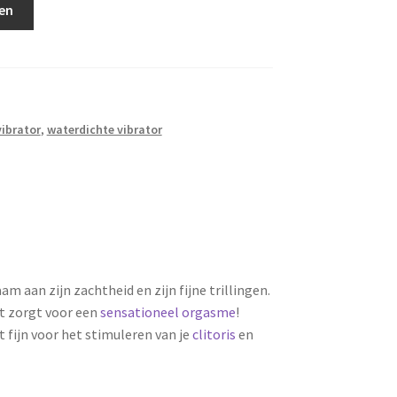
en
vibrator
,
waterdichte vibrator
am aan zijn zachtheid en zijn fijne trillingen.
it zorgt voor een
sensationeel orgasme
!
lt fijn voor het stimuleren van je
clitoris
en