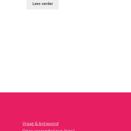
Lees verder
Vraag & Antwoord
Onze verzendwijzen (tips)