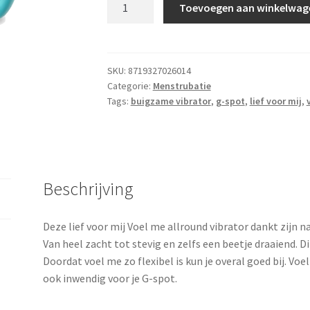
Lief
Toevoegen aan winkelwag
voor
mij
–
Voel
SKU:
8719327026014
Categorie:
Menstrubatie
me
Tags:
buigzame vibrator
,
g-spot
,
lief voor mij
,
–
waterdichte
allround
vibrator
aantal
Beschrijving
Deze lief voor mij Voel me allround vibrator dankt zijn na
Van heel zacht tot stevig en zelfs een beetje draaiend. D
Doordat voel me zo flexibel is kun je overal goed bij. Voe
ook inwendig voor je G-spot.