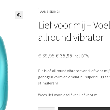
AANBIEDING!
Lief voor mij – Vo
allround vibrator
Oorspronkelijke
Huidige
€
39,95
€
35,95
incl. BTW
prijs
prijs
Dit is dé allround vibrator van ‘lief voor mij
was:
is:
gebogen vorm en omdat hij super buigzaam 
€ 39,95.
€ 35,95.
stimuleren!
Wees lief voor jezelf van lief voor mij!