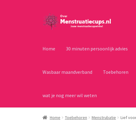
Ga
Ga
door
naar
naar
de
navigatie
inhoud
Home
30 minuten persoonlijk advies
Wasbaar maandverband
Toebehoren
wat je nog meer wil weten
Home
Toebehoren
Menstrubatie
Lief voo