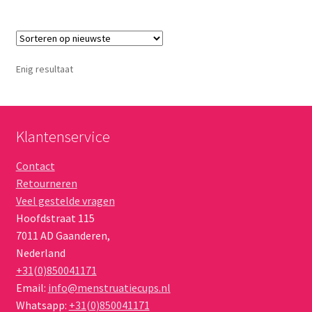
Enig resultaat
Klantenservice
Contact
Retourneren
Veel gestelde vragen
Hoofdstraat 115
7011 AD
Gaanderen
,
Nederland
+31(0)850041171
Email:
info@menstruatiecups.nl
Whatsapp:
+31(0)850041171