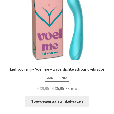
Schoonmaken
Voordeelpakketten
Proefpakketten
wat je nog meer wil weten
Lief voor mij – Voel me – waterdichte allround vibrator
AANBIEDING!
Oorspronkelijke
Huidige
€
39,95
€
35,95
incl. BTW
prijs
prijs
was:
is:
Toevoegen aan winkelwagen
€ 39,95.
€ 35,95.