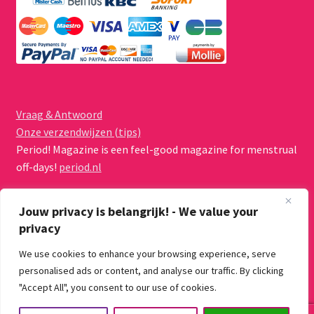
Vraag & Antwoord
Onze verzendwijzen (tips)
Period! Magazine is een feel-good magazine for menstrual
off-days!
period.nl
Jouw privacy is belangrijk! - We value your
privacy
We use cookies to enhance your browsing experience, serve
© Menstruatiecups.nl 2026
personalised ads or content, and analyse our traffic. By clicking
Algemene voorwaarden
Gebouwd met WooCommerce
.
"Accept All", you consent to our use of cookies.