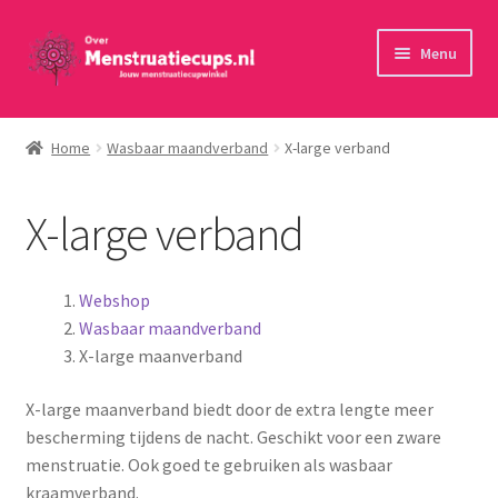
Ga
Ga
Menu
door
naar
naar
de
Home
navigatie
inhoud
Home
Wasbaar maandverband
X-large verband
30 minuten persoonlijk advies
X-large verband
Menstruatiecups
Menstruatiedisks
Webshop
Wasbaar maandverband
Menstruatiesponsjes
X-large maanverband
X-large maanverband biedt door de extra lengte meer
Wasbaar maandverband
bescherming tijdens de nacht. Geschikt voor een zware
menstruatie. Ook goed te gebruiken als wasbaar
Toebehoren
kraamverband.