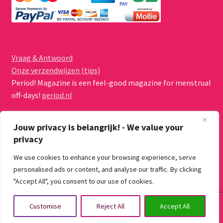
Vraag & Antwoord
Onze verzendwijzen (tips)
Period! Magazine is een feel-good magazine for menstrual
off-days!
period.nl
Jouw privacy is belangrijk! - We value your
privacy
We use cookies to enhance your browsing experience, serve
© Menstruatiecups.nl 2026
personalised ads or content, and analyse our traffic. By clicking
Algemene voorwaarden
Gebouwd met WooCommerce
.
"Accept All", you consent to our use of cookies.
0
Customise
Reject All
Accept All
Zoeken
Zoeken