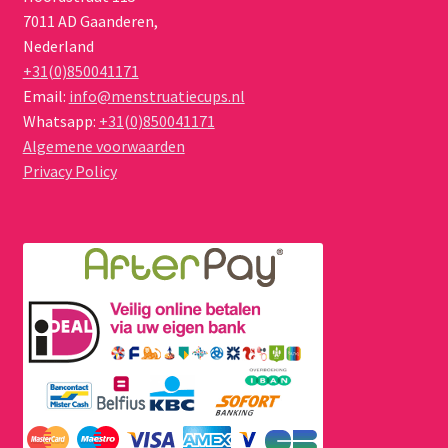
7011 AD
Gaanderen
,
Nederland
+31(0)850041171
Email:
info@menstruatiecups.nl
Whatsapp:
+31(0)850041171
Algemene voorwaarden
Privacy Policy