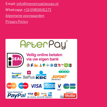
Email:
info@menstruatiecups.nl
Whatsapp:
+31(0)850041171
Algemene voorwaarden
Privacy Policy