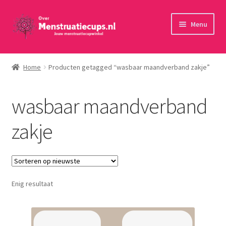
Ga
Ga
Menu
door
naar
naar
de
Home
navigatie
inhoud
Home
Producten getagged “wasbaar maandverband zakje”
30 minuten persoonlijk advies
wasbaar maandverband
Menstruatiecups
zakje
Menstruatiedisks
Menstruatiesponsjes
Enig resultaat
Wasbaar maandverband
Toebehoren