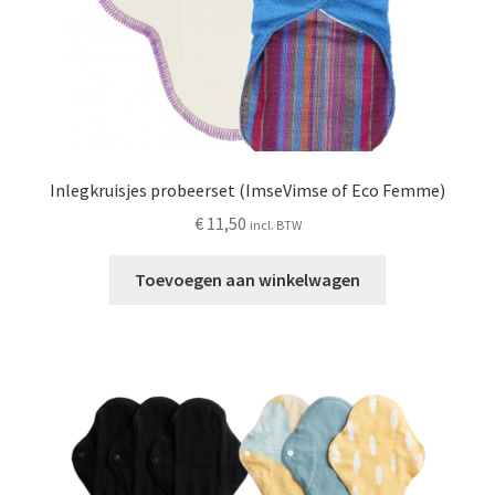
productpagina
Inlegkruisjes probeerset (ImseVimse of Eco Femme)
€
11,50
incl. BTW
Toevoegen aan winkelwagen