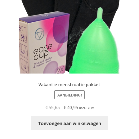
Vakantie menstruatie pakket
AANBIEDING!
Oorspronkelijke
Huidige
€
55,65
€
40,95
incl. BTW
prijs
prijs
was:
is:
Toevoegen aan winkelwagen
€ 55,65.
€ 40,95.