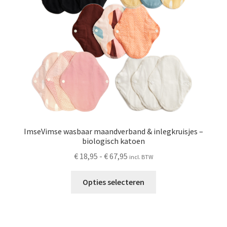
ImseVimse wasbaar maandverband & inlegkruisjes –
biologisch katoen
Prijsklasse:
€
18,95
-
€
67,95
incl. BTW
€ 18,95
Dit
tot
Opties selecteren
product
€ 67,95
heeft
meerdere