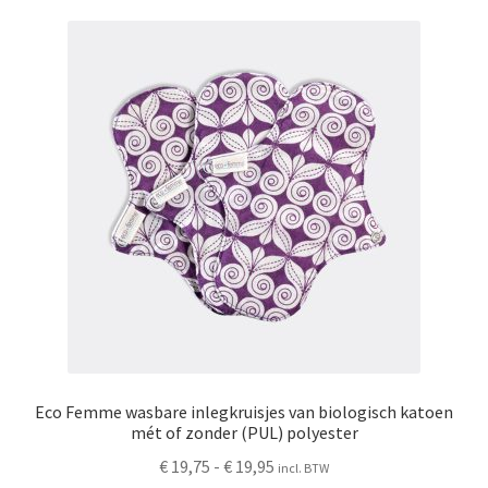
variaties.
Deze
optie
kan
gekozen
worden
op
de
productpagina
Eco Femme wasbare inlegkruisjes van biologisch katoen
mét of zonder (PUL) polyester
Prijsklasse:
€
19,75
-
€
19,95
incl. BTW