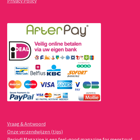
Privacy Policy
Vraag & Antwoord
Onze verzendwijzen (tips)
Period! Magazine is een feel-good magazine for menstrual