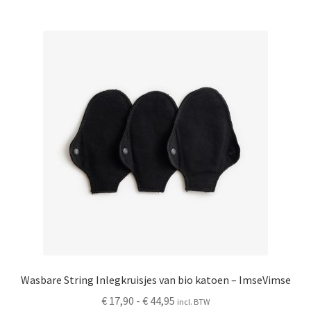
Wasbare String Inlegkruisjes van bio katoen – ImseVimse
Prijsklasse:
€
17,90
-
€
44,95
incl. BTW