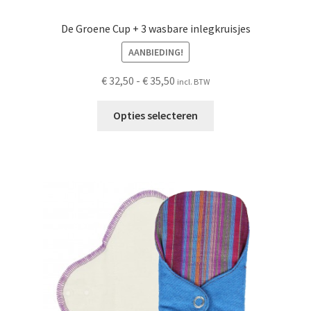
De Groene Cup + 3 wasbare inlegkruisjes
AANBIEDING!
Prijsklasse:
€
32,50
-
€
35,50
incl. BTW
€ 32,50
Dit
tot
Opties selecteren
product
€ 35,50
heeft
meerdere
variaties.
Deze
optie
kan
gekozen
worden
op
de