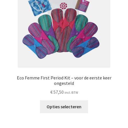
Schoonmaken
Voordeelpakketten
Proefpakketten
wat je nog meer wil weten
Eco Femme First Period Kit – voor de eerste keer
ongesteld
€
57,50
incl. BTW
Dit
Opties selecteren
product
heeft
meerdere