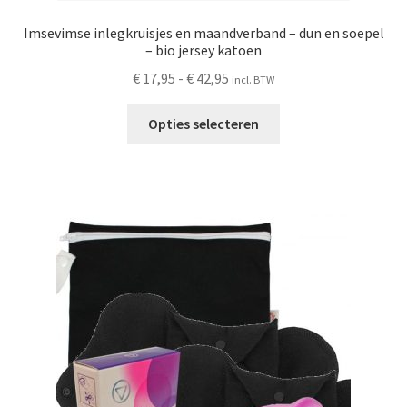
Imsevimse inlegkruisjes en maandverband – dun en soepel
– bio jersey katoen
Prijsklasse:
€
17,95
-
€
42,95
incl. BTW
€ 17,95
Dit
tot
Opties selecteren
product
€ 42,95
heeft
meerdere
variaties.
Deze
optie
kan
gekozen
worden
op
de
productpagina