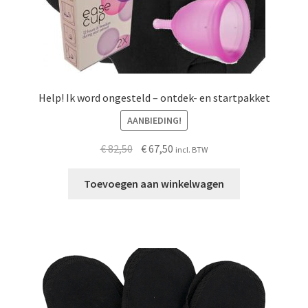
Help! Ik word ongesteld – ontdek- en startpakket
AANBIEDING!
Oorspronkelijke
Huidige
€
82,50
€
67,50
incl. BTW
prijs
prijs
was:
is:
Toevoegen aan winkelwagen
€ 82,50.
€ 67,50.