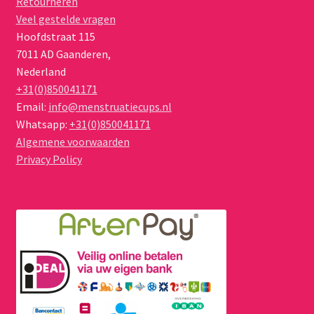
Retourneren
de
Veel gestelde vragen
productpagina
Hoofdstraat 115
7011 AD
Gaanderen
,
Nederland
+31(0)850041171
Email:
info@menstruatiecups.nl
Whatsapp:
+31(0)850041171
Algemene voorwaarden
Privacy Policy