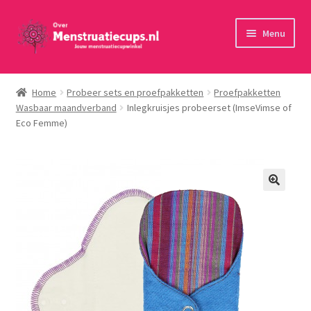
Ga
Ga
Menu
door
naar
naar
de
Home
navigatie
inhoud
Home
Probeer sets en proefpakketten
Proefpakketten
Wasbaar maandverband
Inlegkruisjes probeerset (ImseVimse of
30 minuten persoonlijk advies
Eco Femme)
Menstruatiecups
Menstruatiedisks
Menstruatiesponsjes
Wasbaar maandverband
Toebehoren