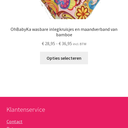
OhBabyKa wasbare inlegkruisjes en maandverband van
bamboe
Prijsklasse:
€
28,95
-
€
36,95
incl. BTW
€ 28,95
Dit
tot
Opties selecteren
product
€ 36,95
heeft
meerdere
variaties.
Deze
optie
kan
Klantenservice
gekozen
worden
Contact
op