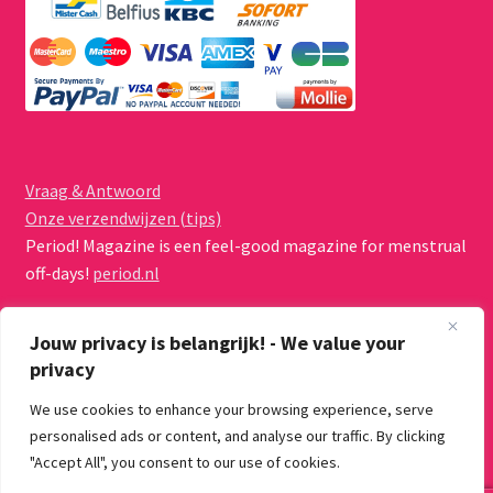
Vraag & Antwoord
Onze verzendwijzen (tips)
Period! Magazine is een feel-good magazine for menstrual
off-days!
period.nl
Jouw privacy is belangrijk! - We value your
privacy
We use cookies to enhance your browsing experience, serve
© Menstruatiecups.nl 2026
personalised ads or content, and analyse our traffic. By clicking
Algemene voorwaarden
Gebouwd met WooCommerce
.
"Accept All", you consent to our use of cookies.