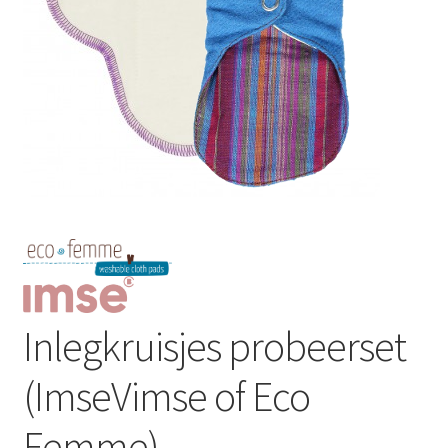
Schoonmaken
Voordeelpakketten
Proefpakketten
wat je nog meer wil weten
Inlegkruisjes probeerset
(ImseVimse of Eco
Femme)