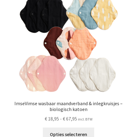
ImseVimse wasbaar maandverband & inlegkruisjes –
biologisch katoen
Prijsklasse:
€
18,95
-
€
67,95
incl. BTW
€ 18,95
Dit
tot
Opties selecteren