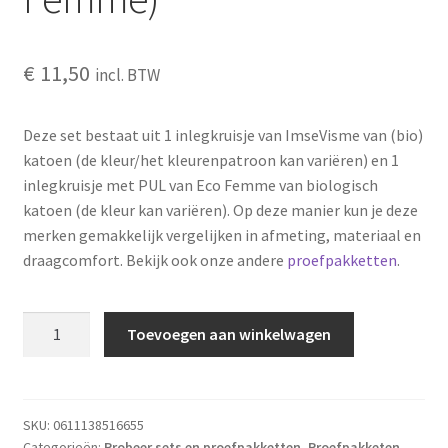
€
11,50
incl. BTW
Deze set bestaat uit 1 inlegkruisje van ImseVisme van (bio)
katoen (de kleur/het kleurenpatroon kan variëren) en 1
inlegkruisje met PUL van Eco Femme van biologisch
katoen (de kleur kan variëren). Op deze manier kun je deze
merken gemakkelijk vergelijken in afmeting, materiaal en
draagcomfort. Bekijk ook onze andere
proefpakketten
.
Inlegkruisjes
Toevoegen aan winkelwagen
probeerset
(ImseVimse
of
Eco
SKU:
0611138516655
Categorieën:
Probeer sets en proefpakketten
,
Proefpakketen