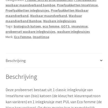
Femme)
wasbaar maandverband bamboe
,
Proefpakketten ImseVimse
,
aantal
Proefpakketten inlegkruisjes
,
Proefpakketten Wasbaar
maandverband
,
Wasbaar maandverband
,
Wasbaar
maandverband Bamboe
,
Wasbare inlegkruisjes
Tags:
biologisch katoen
,
eco femme
,
GOTS
,
imsevimse
,
probeerset wasbare inlegkruisjes
,
wasbare inlegkruisjes
Merk:
Eco Femme
,
ImseVimse
Beschrijving
Beschrijving
Deze probeerset bestaat uit 1 classic inlegkruisje van
ImseVisme van (bio) katoen (de kleur/het kleurenpatroon
kan variëren) en 1 inlegkruisje met PUL van Eco femme (de
kleur kan variëren). Op deze manier kun je gemakkelijk