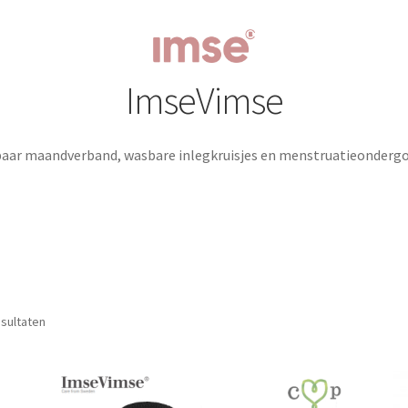
ImseVimse
baar maandverband, wasbare inlegkruisjes en menstruatieondergo
Gesorteerd
esultaten
op
nieuwste