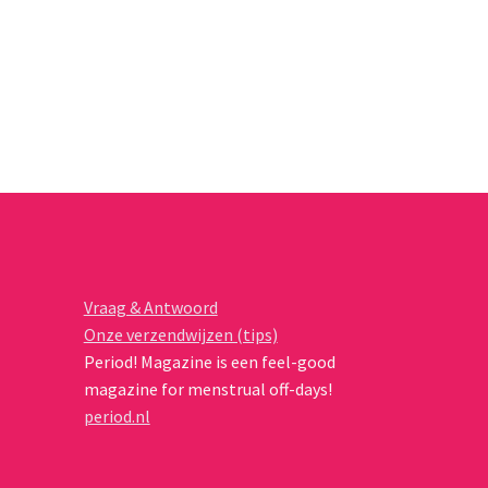
Vraag & Antwoord
Onze verzendwijzen (tips)
Period! Magazine is een feel-good
magazine for menstrual off-days!
period.nl