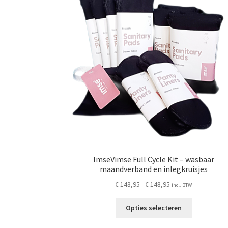
ImseVimse Full Cycle Kit – wasbaar
maandverband en inlegkruisjes
Prijsklasse:
€
143,95
-
€
148,95
incl. BTW
€ 143,95
Dit
tot
Opties selecteren
product
€ 148,95
heeft