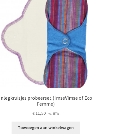
Inlegkruisjes probeerset (ImseVimse of Eco
Femme)
€
11,50
incl. BTW
Toevoegen aan winkelwagen