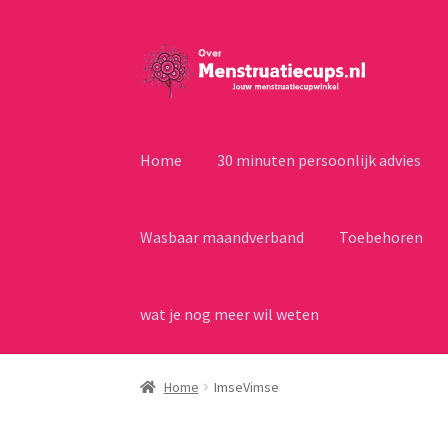
Ga
Ga
door
naar
naar
de
navigatie
inhoud
Home
30 minuten persoonlijk advies
Wasbaar maandverband
Toebehoren
wat je nog meer wil weten
Home
ImseVimse