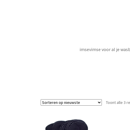
imsevimse voor al je was
Toont alle 3 r