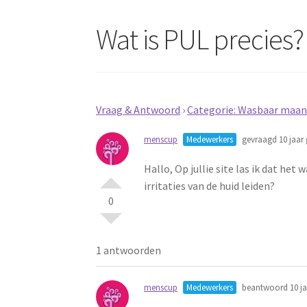
Wat is PUL precies?
Vraag & Antwoord
›
Categorie: Wasbaar maand
menscup
Medewerkers
gevraagd 10 jaar 
Hallo, Op jullie site las ik dat h
irritaties van de huid leiden?
0
1 antwoorden
menscup
Medewerkers
beantwoord 10 ja