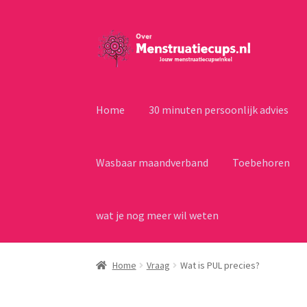
Ga
Ga
door
naar
naar
de
navigatie
inhoud
Home
30 minuten persoonlijk advies
Wasbaar maandverband
Toebehoren
wat je nog meer wil weten
Home
Vraag
Wat is PUL precies?