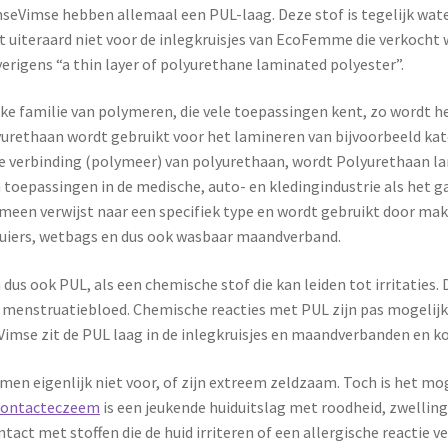
Vimse hebben allemaal een PUL-laag. Deze stof is tegelijk water
 uiteraard niet voor de inlegkruisjes van EcoFemme die verkocht 
rigens “a thin layer of polyurethane laminated polyester”.
jke familie van polymeren, die vele toepassingen kent, zo wordt 
yurethaan wordt gebruikt voor het lamineren van bijvoorbeeld kat
 verbinding (polymeer) van polyurethaan, wordt Polyurethaan l
 toepassingen in de medische, auto- en kledingindustrie als het 
emeen verwijst naar een specifiek type en wordt gebruikt door ma
luiers, wetbags en dus ook wasbaar maandverband.
s ook PUL, als een chemische stof die kan leiden tot irritaties. Dat
 menstruatiebloed. Chemische reacties met PUL zijn pas mogelijk 
se zit de PUL laag in de inlegkruisjes en maandverbanden en kom
omen eigenlijk niet voor, of zijn extreem zeldzaam. Toch is het mo
ontacteczeem
is een jeukende huiduitslag met roodheid, zwelling, 
ntact met stoffen die de huid irriteren of een allergische reactie