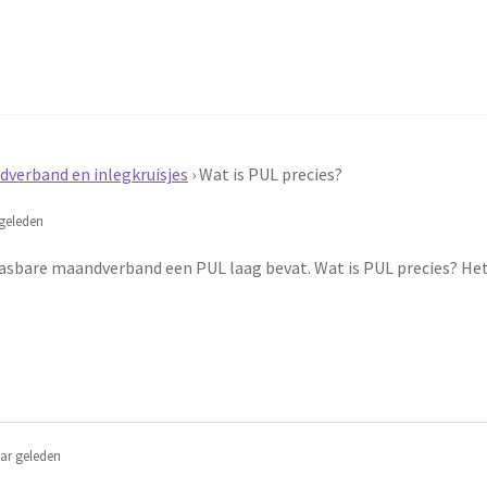
verband en inlegkruisjes
›
Wat is PUL precies?
geleden
et wasbare maandverband een PUL laag bevat. Wat is PUL precies? He
ar geleden