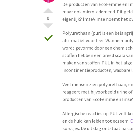
De producten van EcoFemme en Imse
maar ook micro-ademend. Dit geldt
0
eigenlijk? ImseVimse noemt het ove
Polyurethaan (pur) is een belangri
alternatief voor leer. Wanneer pol
wordt gevormd door een chemische
stoffen hebben een breed scala van
maken van stoffen. PUL in het alg
incontinentieproducten, wasbare 
Veel mensen zien polyurethaan, en du
reageert met bijvoorbeeld urine of
producten van EcoFemme en ImseVim
Allergische reacties op PUL zelf k
en de huid kan leiden tot eczeem.
C
korstjes. De uitslag ontstaat na co