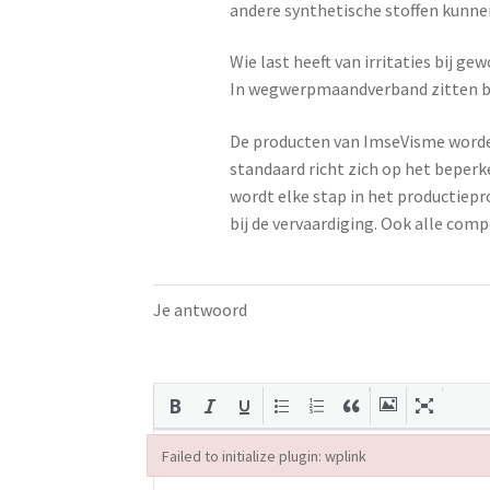
andere synthetische stoffen kunne
Wie last heeft van irritaties bij 
In wegwerpmaandverband zitten beh
De producten van ImseVisme worden 
standaard richt zich op het beperke
wordt elke stap in het productiepr
bij de vervaardiging. Ook alle com
Je antwoord
Failed to initialize plugin: wplink
Failed to initialize plugin: wplink