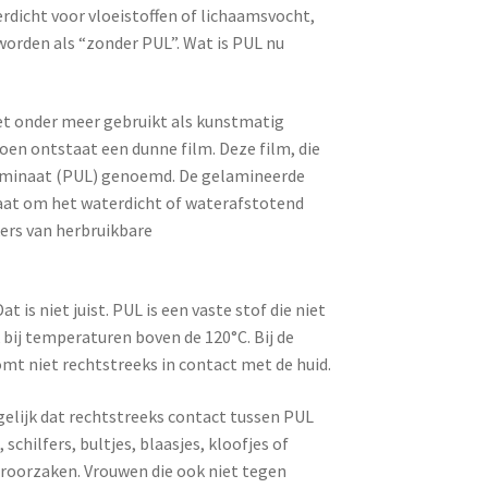
dicht voor vloeistoffen of lichaamsvocht,
worden als “zonder PUL”. Wat is PUL nu
het onder meer gebruikt als kunstmatig
oen ontstaat een dunne film. Deze film, die
aminaat (PUL) genoemd. De gelamineerde
gaat om het waterdicht of waterafstotend
kers van herbruikbare
 is niet juist. PUL is een vaste stof die niet
bij temperaturen boven de 120°C. Bij de
t niet rechtstreeks in contact met de huid.
gelijk dat rechtstreeks contact tussen PUL
schilfers, bultjes, blaasjes, kloofjes of
 veroorzaken. Vrouwen die ook niet tegen