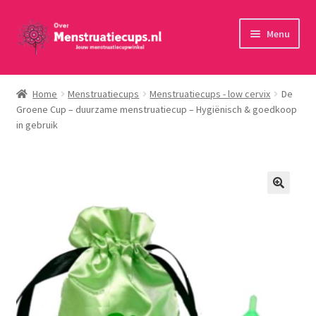
Ga
Ga
Menu
door
naar
naar
de
Home
navigatie
inhoud
Home
Menstruatiecups
Menstruatiecups - low cervix
De
Groene Cup – duurzame menstruatiecup – Hygiënisch & goedkoop
30 minuten persoonlijk advies
in gebruik
Menstruatiecups
Menstruatiedisks
Menstruatiesponsjes
Wasbaar maandverband
Toebehoren