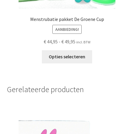
Menstrubatie pakket De Groene Cup
AANBIEDING!
Prijsklasse:
€
44,95
-
€
49,95
incl. BTW
€ 44,95
Dit
tot
Opties selecteren
product
€ 49,95
heeft
meerdere
variaties.
Gerelateerde producten
Deze
optie
kan
gekozen
worden
op