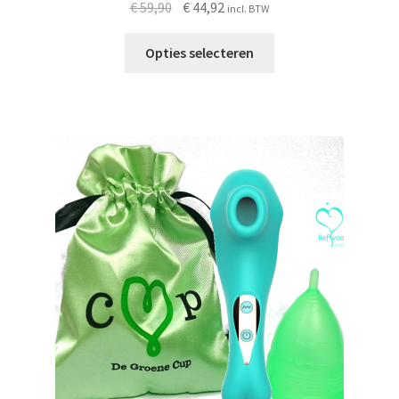
Oorspronkelijke
Huidige
€
59,90
€
44,92
incl. BTW
prijs
prijs
was:
is:
Opties selecteren
€ 59,90.
€ 44,92.