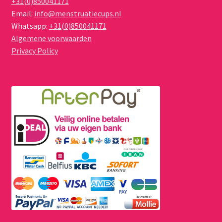
+31(0)850041171
Email:
info@menstruatiecups.nl
Whatsapp:
+31(0)850041171
Algemene voorwaarden
Privacy Policy