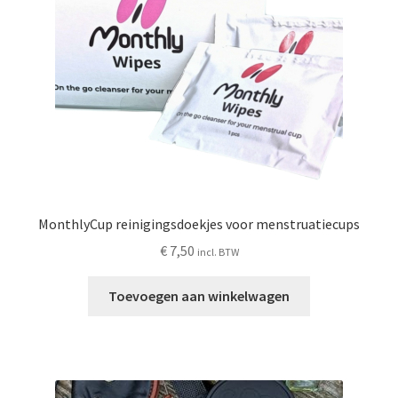
de
productpagina
MonthlyCup reinigingsdoekjes voor menstruatiecups
€
7,50
incl. BTW
Toevoegen aan winkelwagen