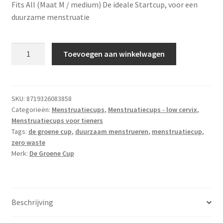
Fits All (Maat M / medium) De ideale Startcup, voor een
duurzame menstruatie
De
Toevoegen aan winkelwagen
Groene
Cup
–
duurzame
SKU:
8719326083858
Categorieën:
Menstruatiecups
,
Menstruatiecups - low cervix
,
menstruatiecup
Menstruatiecups voor tieners
–
Tags:
de groene cup
,
duurzaam menstrueren
,
menstruatiecup
,
Hygiënisch
zero waste
&
Merk:
De Groene Cup
goedkoop
in
gebruik
aantal
Beschrijving