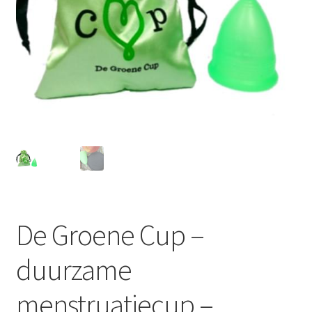
Schoonmaken
Voordeelpakketten
Proefpakketten
wat je nog meer wil weten
De Groene Cup –
duurzame
menstruatiecup –