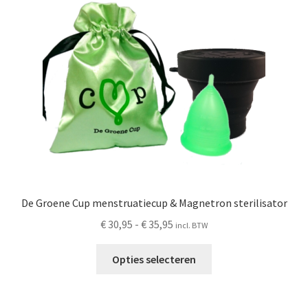
De Groene Cup menstruatiecup & Magnetron sterilisator
Prijsklasse:
€
30,95
-
€
35,95
incl. BTW
€ 30,95
Dit
tot
Opties selecteren
product
€ 35,95
heeft
meerdere