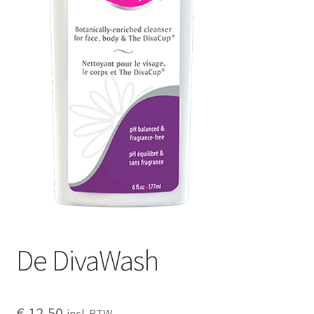
Schoonmaken
Voordeelpakketten
Proefpakketten
wat je nog meer wil weten
De DivaWash
€
12,50