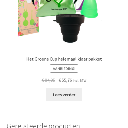
de
productpagina
Het Groene Cup helemaal klaar pakket
AANBIEDING!
Oorspronkelijke
Huidige
€
84,35
€
55,76
incl. BTW
prijs
prijs
was:
is:
Lees verder
€ 84,35.
€ 55,76.
Gerelateerde producten