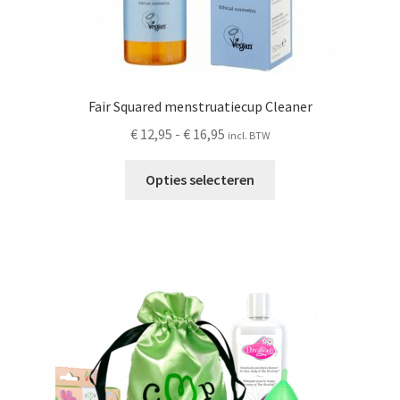
Fair Squared menstruatiecup Cleaner
Prijsklasse:
€
12,95
-
€
16,95
incl. BTW
€ 12,95
Dit
tot
Opties selecteren
product
€ 16,95
heeft
meerdere
variaties.
Deze
optie
kan
gekozen
worden
op