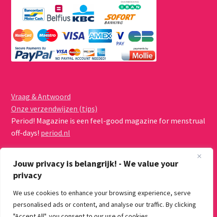
Vraag & Antwoord
Onze verzendwijzen (tips)
Period! Magazine is een feel-good magazine for menstrual
off-days!
period.nl
Jouw privacy is belangrijk! - We value your
privacy
We use cookies to enhance your browsing experience, serve
© Menstruatiecups.nl 2026
personalised ads or content, and analyse our traffic. By clicking
Algemene voorwaarden
Gebouwd met WooCommerce
.
"Accept All", you consent to our use of cookies.