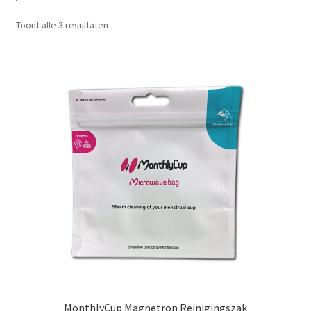
Schoonmaken
Gesorteerd
Toont alle 3 resultaten
op
nieuwste
Voordeelpakketten
Proefpakketten
wat je nog meer wil weten
MonthlyCup Magnetron Reinigingszak