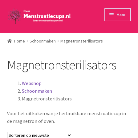
Ga
Ga
Menu
door
naar
naar
de
Home
navigatie
inhoud
Home
Schoonmaken
Magnetronsterilisators
30 minuten persoonlijk advies
Magnetronsterilisators
Menstruatiecups
Menstruatiedisks
Webshop
Schoonmaken
Menstruatiesponsjes
Magnetronsterilisators
Voor het uitkoken van je herbruikbare menstruatiecup in
Wasbaar maandverband
de magnetron of oven.
Toebehoren