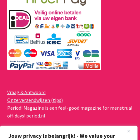
Vraag & Antwoord
Onze verzendwijzen (tips)
Period! Magazine is een feel-good magazine for menstrual
off-days!
period.nl
Jouw privacy is belangrijk! - We value your