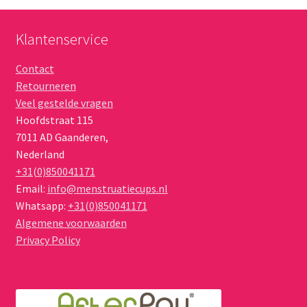
nieuwste
worden
op
Klantenservice
de
Contact
productpagina
Retourneren
Veel gestelde vragen
Hoofdstraat 115
7011 AD
Gaanderen
,
Nederland
+31(0)850041171
Email:
info@menstruatiecups.nl
Whatsapp:
+31(0)850041171
Algemene voorwaarden
Privacy Policy