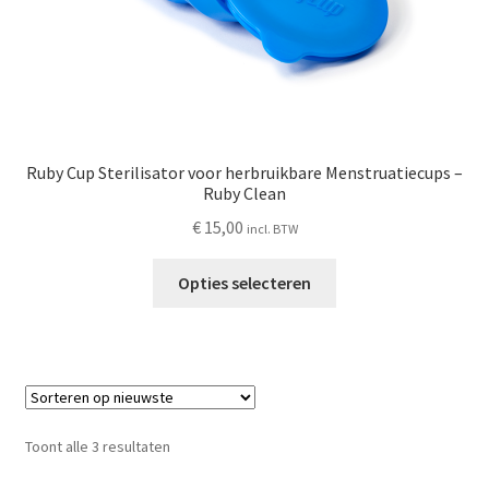
Ruby Cup Sterilisator voor herbruikbare Menstruatiecups –
Ruby Clean
€
15,00
incl. BTW
Dit
Opties selecteren
product
heeft
meerdere
variaties.
Deze
optie
Gesorteerd
Toont alle 3 resultaten
kan
op
gekozen