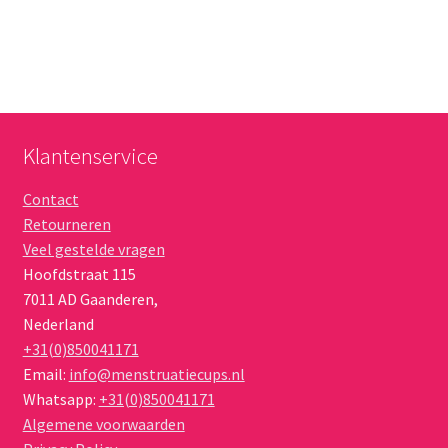
Klantenservice
Contact
Retourneren
Veel gestelde vragen
Hoofdstraat 115
7011 AD
Gaanderen
,
Nederland
+31(0)850041171
Email:
info@menstruatiecups.nl
Whatsapp:
+31(0)850041171
Algemene voorwaarden