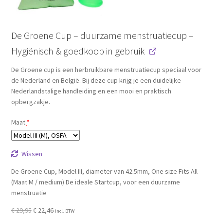
De Groene Cup – duurzame menstruatiecup –
Hygiënisch & goedkoop in gebruik
De Groene cup is een herbruikbare menstruatiecup speciaal voor
de Nederland en België. Bij deze cup krijg je een duidelijke
Nederlandstalige handleiding en een mooi en praktisch
opbergzakje.
Maat
*
Wissen
De Groene Cup, Model III, diameter van 42.5mm, One size Fits All
(Maat M / medium) De ideale Startcup, voor een duurzame
menstruatie
Oorspronkelijke
Huidige
€
29,95
€
22,46
incl. BTW