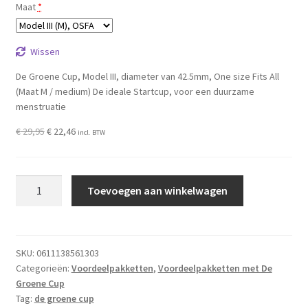
Maat
*
Wissen
De Groene Cup, Model III, diameter van 42.5mm, One size Fits All
(Maat M / medium) De ideale Startcup, voor een duurzame
menstruatie
Oorspronkelijke
Huidige
€
29,95
€
22,46
incl. BTW
prijs
prijs
was:
is:
€ 29,95.
€ 22,46.
De
Toevoegen aan winkelwagen
Groene
Cup
vriendinnenpakket
aantal
SKU:
0611138561303
Categorieën:
Voordeelpakketten
,
Voordeelpakketten met De
Groene Cup
Tag:
de groene cup