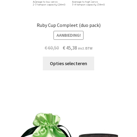
Ruby Cup Compleet (duo pack)
AANBIEDING!
Oorspronkelijke
Huidige
€
60,50
€
45,38
incl. BTW
prijs
prijs
was:
is:
Opties selecteren
€ 60,50.
€ 45,38.