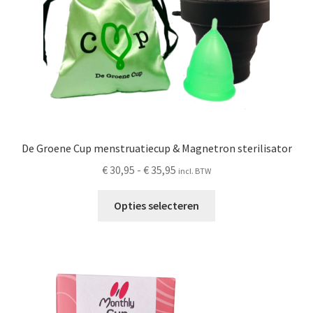
De Groene Cup menstruatiecup & Magnetron sterilisator
Prijsklasse:
€
30,95
-
€
35,95
incl. BTW
€ 30,95
Dit
tot
Opties selecteren
product
€ 35,95
heeft
meerdere
variaties.
Deze
optie