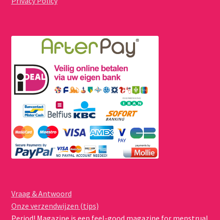
Privacy Policy
Vraag & Antwoord
Onze verzendwijzen (tips)
Period! Magazine is een feel-good magazine for menstrual