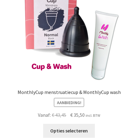
kan
gekozen
worden
op
de
productpagina
MonthlyCup menstruatiecup & MonthlyCup wash
AANBIEDING!
Oorspronkelijke
Huidige
Vanaf:
€
43,45
€
35,50
incl. BTW
prijs
prijs
was:
is:
Opties selecteren
€ 43,45.
€ 35,50.