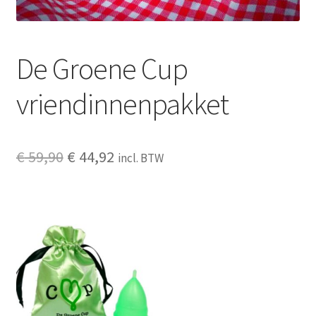
Schoonmaken
De Groene Cup
Voordeelpakketten
vriendinnenpakket
Proefpakketten
wat je nog meer wil weten
Oorspronkelijke
Huidige
€
59,90
€
44,92
incl. BTW
prijs
prijs
was:
is:
€ 59,90.
€ 44,92.