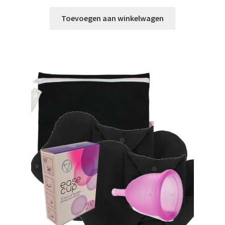
prijs
prijs
was:
is:
Toevoegen aan winkelwagen
€ 82,50.
€ 67,50.