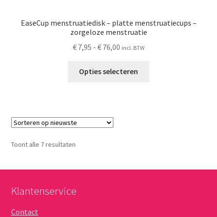
EaseCup menstruatiedisk – platte menstruatiecups –
zorgeloze menstruatie
Prijsklasse:
€
7,95
-
€
76,00
incl. BTW
€ 7,95
Dit
tot
Opties selecteren
product
€ 76,00
heeft
meerdere
variaties.
Deze
optie
Gesorteerd
Toont alle 7 resultaten
kan
op
gekozen
nieuwste
worden
op
Klantenservice
de
Contact
productpagina