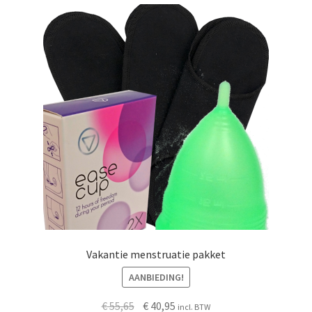
Vakantie menstruatie pakket
AANBIEDING!
Oorspronkelijke
Huidige
€
55,65
€
40,95
incl. BTW