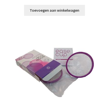
prijs
prijs
was:
is:
Toevoegen aan winkelwagen
€ 55,65.
€ 40,95.