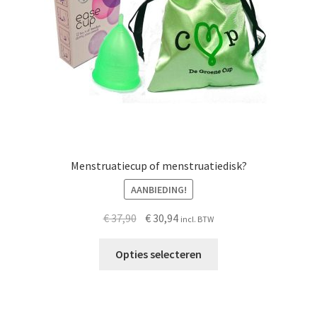
Menstruatiecup of menstruatiedisk?
AANBIEDING!
Oorspronkelijke
Huidige
€
37,90
€
30,94
incl. BTW
prijs
prijs
was:
is:
Opties selecteren
€ 37,90.
€ 30,94.