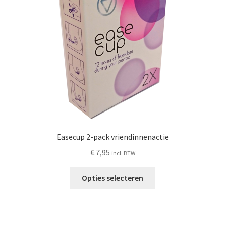
Schoonmaken
Voordeelpakketten
Proefpakketten
wat je nog meer wil weten
Easecup 2-pack vriendinnenactie
€
7,95
incl. BTW
Opties selecteren