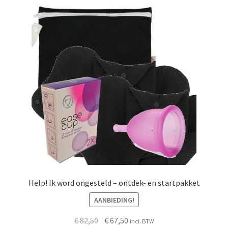
Help! Ik word ongesteld – ontdek- en startpakket
AANBIEDING!
Oorspronkelijke
Huidige
€
82,50
€
67,50
incl. BTW