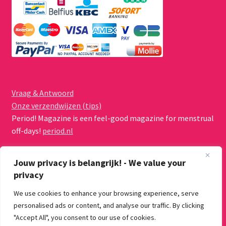
Vraag & Antwoord
Onze verzendwijzen (tips)
Period! Magazine is een feel-good magazine for menstrual
off-days!
period.nl
Jouw privacy is belangrijk! - We value your
privacy
We use cookies to enhance your browsing experience, serve
© Menstruatiecups.nl 2026
personalised ads or content, and analyse our traffic. By clicking
Algemene voorwaarden
Gebouwd met WooCommerce
.
"Accept All", you consent to our use of cookies.