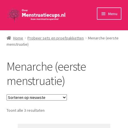
Ga
Ga
Menu
door
naar
naar
de
Home
navigatie
inhoud
Home
Probeer sets en proefpakketten
Menarche (eerste
menstruatie)
30 minuten persoonlijk advies
Menstruatiecups
Menarche (eerste
Menstruatiedisks
menstruatie)
Menstruatiesponsjes
Wasbaar maandverband
Gesorteerd
Toont alle 3 resultaten
op
Toebehoren
nieuwste