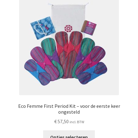
Schoonmaken
Voordeelpakketten
Proefpakketten
wat je nog meer wil weten
Eco Femme First Period Kit – voor de eerste keer
ongesteld
€
57,50
incl. BTW
Dit
Opties selecteren