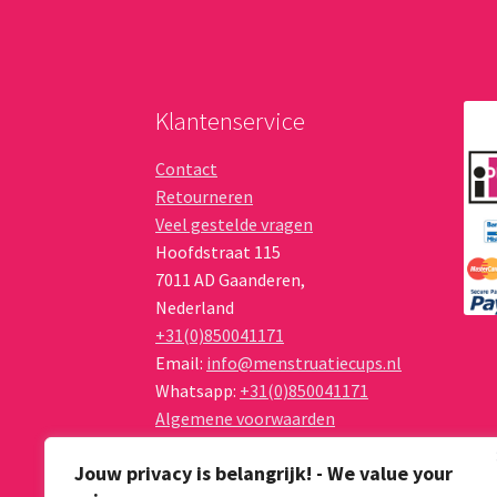
op
de
productpag
Klantenservice
Contact
Retourneren
Veel gestelde vragen
Hoofdstraat 115
7011 AD
Gaanderen
,
Nederland
+31(0)850041171
Email:
info@menstruatiecups.nl
Whatsapp:
+31(0)850041171
Algemene voorwaarden
Privacy Policy
Jouw privacy is belangrijk! - We value your