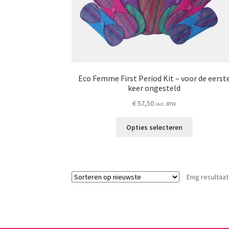
Eco Femme First Period Kit – voor de eerst
keer ongesteld
€
57,50
incl. BTW
Dit
Opties selecteren
product
heeft
meerdere
variaties.
Enig resultaat
Deze
optie
kan
gekozen
worden