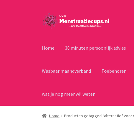
Ga
Ga
door
naar
naar
de
navigatie
inhoud
Home
30 minuten persoonlijk advies
Wasbaar maandverband
Toebehoren
wat je nog meer wil weten
Home
Producten getagged “alternatief voor