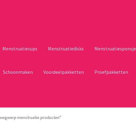
Menstruatiecups
Menstruatiedisks
Menstruatiesponsje
Schoonmaken
Voordeelpakketten
Proefpakketten
 wegwerp menstruatie producten”