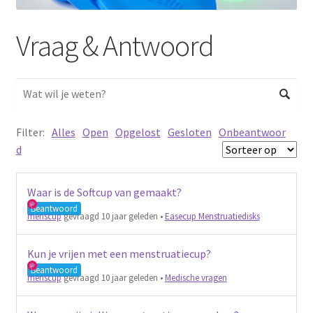
Schoonmaken
Vraag & Antwoord
Voordeelpakketten
Proefpakketten
wat je nog meer wil weten
Filter:
Alles
Open
Opgelost
Gesloten
Onbeantwoor
d
Waar is de Softcup van gemaakt?
Beantwoord
menscup
gevraagd 10 jaar geleden
•
Easecup Menstruatiedisks
Kun je vrijen met een menstruatiecup?
Beantwoord
menscup
gevraagd 10 jaar geleden
•
Medische vragen