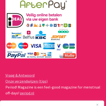
Vraag & Antwoord
Onze verzendwijzen (tips)
Period! Magazine is een feel-good magazine for menstrual
off-days!
period.nl