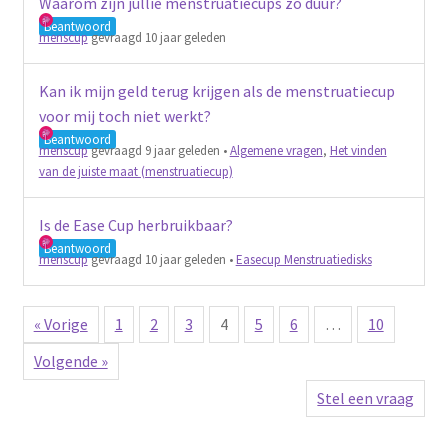
Waarom zijn jullie menstruatiecups zo duur?
Beantwoord
menscup
gevraagd 10 jaar geleden
Kan ik mijn geld terug krijgen als de menstruatiecup
voor mij toch niet werkt?
Beantwoord
menscup
gevraagd 9 jaar geleden
•
Algemene vragen
,
Het vinden
van de juiste maat (menstruatiecup)
Is de Ease Cup herbruikbaar?
Beantwoord
menscup
gevraagd 10 jaar geleden
•
Easecup Menstruatiedisks
« Vorige
1
2
3
4
5
6
…
10
Volgende »
Stel een vraag