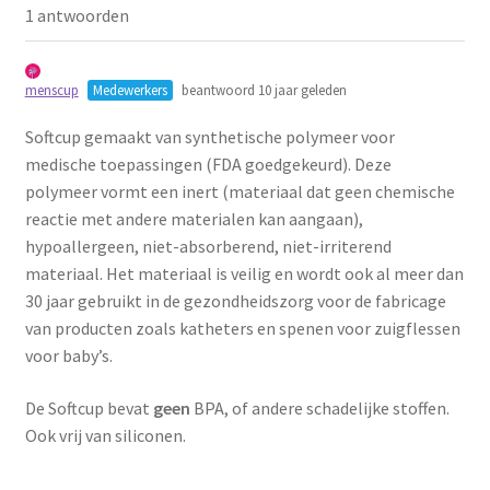
1 antwoorden
Schoonmaken
Voordeelpakketten
menscup
Medewerkers
beantwoord 10 jaar geleden
Softcup gemaakt van synthetische polymeer voor
Proefpakketten
medische toepassingen (FDA goedgekeurd). Deze
polymeer vormt een inert (materiaal dat geen chemische
wat je nog meer wil weten
reactie met andere materialen kan aangaan),
hypoallergeen, niet-absorberend, niet-irriterend
materiaal. Het materiaal is veilig en wordt ook al meer dan
30 jaar gebruikt in de gezondheidszorg voor de fabricage
van producten zoals katheters en spenen voor zuigflessen
voor baby’s.
De Softcup bevat
geen
BPA, of andere schadelijke stoffen.
Ook vrij van siliconen.