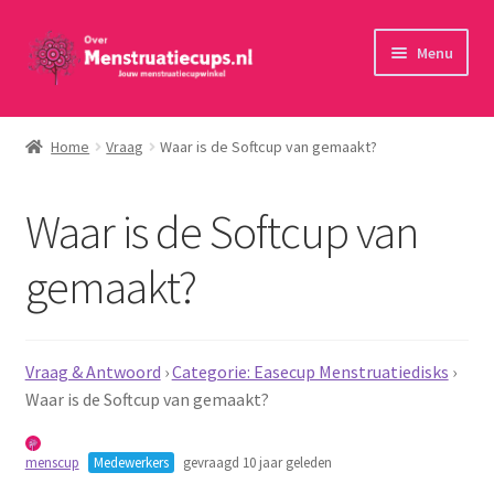
Ga
Ga
Menu
door
naar
naar
de
Home
navigatie
inhoud
Home
Vraag
Waar is de Softcup van gemaakt?
30 minuten persoonlijk advies
Waar is de Softcup van
Menstruatiecups
gemaakt?
Menstruatiedisks
Menstruatiesponsjes
Vraag & Antwoord
›
Categorie: Easecup Menstruatiedisks
›
Waar is de Softcup van gemaakt?
Wasbaar maandverband
menscup
Medewerkers
gevraagd 10 jaar geleden
Toebehoren