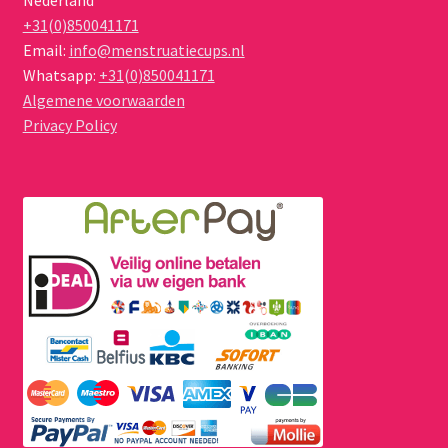
Nederland
+31(0)850041171
Email:
info@menstruatiecups.nl
Whatsapp:
+31(0)850041171
Algemene voorwaarden
Privacy Policy