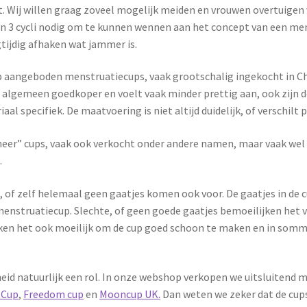
elt. Wij willen graag zoveel mogelijk meiden en vrouwen overtuigen
3 cycli nodig om te kunnen wennen aan het concept van een menstr
tijdig afhaken wat jammer is.
p aangeboden menstruatiecups, vaak grootschalig ingekocht in C
t algemeen goedkoper en voelt vaak minder prettig aan, ook zijn de
al specifiek. De maatvoering is niet altijd duidelijk, of verschilt 
Aneer” cups, vaak ook verkocht onder andere namen, maar vaak wel
.
of zelf helemaal geen gaatjes komen ook voor. De gaatjes in de
 menstruatiecup. Slechte, of geen goede gaatjes bemoeilijken het 
aken het ook moeilijk om de cup goed schoon te maken en in somm
heid natuurlijk een rol. In onze webshop verkopen we uitsluiten
 Cup
,
Freedom cup
en
Mooncup UK.
Dan weten we zeker dat de cups 