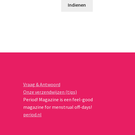
Vraag & Antwoord
Onze verzendwijzen (tips)
Period! Magazine is een feel-good
magazine for menstrual off-days!
period.nl