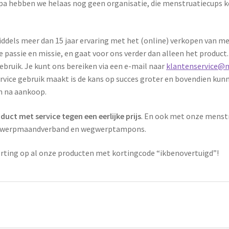
a hebben we helaas nog geen organisatie, die menstruatiecups keur
middels meer dan 15 jaar ervaring met het (online) verkopen van 
 passie en missie, en gaat voor ons verder dan alleen het product. 
 gebruik. Je kunt ons bereiken via een e-mail naar
klantenservice@m
 service gebruik maakt is de kans op succes groter en bovendien
n na aankoop.
uct met service tegen een eerlijke prijs
. En ook met onze menstru
 wegwerpmaandverband en wegwerptampons.
rting op al onze producten met kortingcode “ikbenovertuigd”!