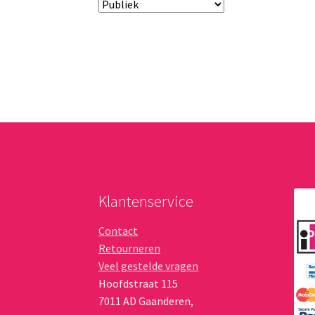
Klantenservice
Contact
Retourneren
Veel gestelde vragen
Hoofdstraat 115
7011 AD
Gaanderen
,