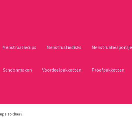
Menstruatiecups
Menstruatiedisks
Menstruatiesponsje
Schoonmaken
Voordeelpakketten
Proefpakketten
cups zo duur?