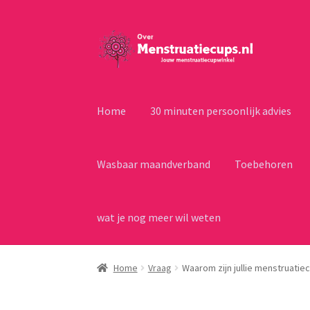
Ga
Ga
door
naar
naar
de
navigatie
inhoud
Home
30 minuten persoonlijk advies
Wasbaar maandverband
Toebehoren
wat je nog meer wil weten
Home
Vraag
Waarom zijn jullie menstruatie