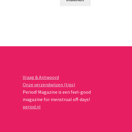
Vraag & Antwoord
Onze verzendwijzen (tips)
Period! Magazine is een feel-good
magazine for menstrual off-days!
period.nl