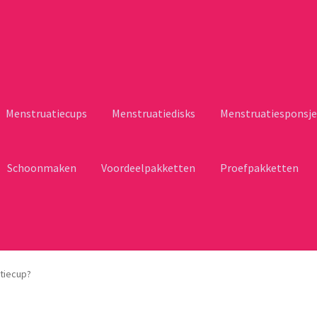
Menstruatiecups
Menstruatiedisks
Menstruatiesponsje
Schoonmaken
Voordeelpakketten
Proefpakketten
atiecup?