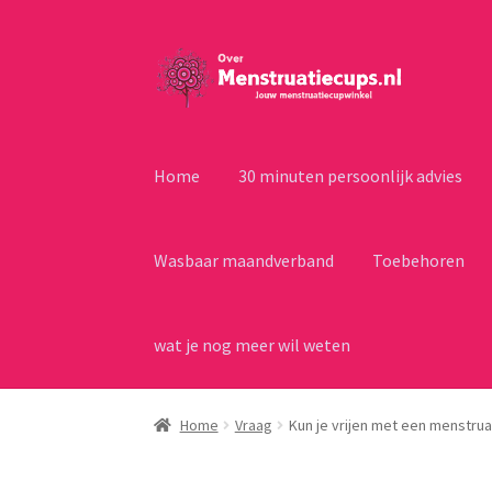
Ga
Ga
door
naar
naar
de
navigatie
inhoud
Home
30 minuten persoonlijk advies
Wasbaar maandverband
Toebehoren
wat je nog meer wil weten
Home
Vraag
Kun je vrijen met een menstru