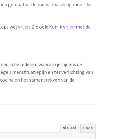
agina geplaatst. De menstruatiecup moet dus
ups wel vrijen. Zie ook:
Kan ik vrijen met de
n medische redenen waarom je tijdens de
tegen menstruatiepijn en ter verlichting van
ytocine en het samentrekken van de
Visueel
Code