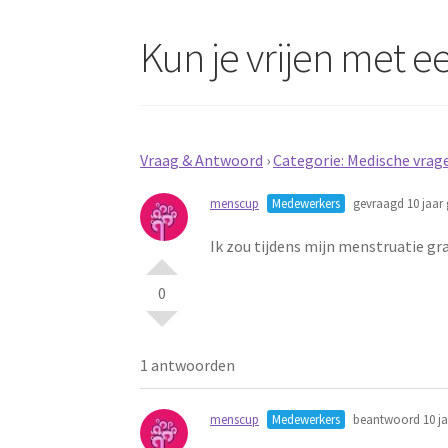
Kun je vrijen met 
Vraag & Antwoord
›
Categorie: Medische vrag
menscup
Medewerkers
gevraagd 10 jaar 
Ik zou tijdens mijn menstruatie gra
0
1 antwoorden
menscup
Medewerkers
beantwoord 10 ja