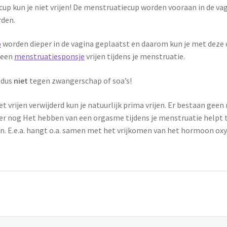
up kun je niet vrijen! De menstruatiecup worden vooraan in de v
rden.
p
worden dieper in de vagina geplaatst en daarom kun je met deze c
 een
menstruatiesponsje
vrijen tijdens je menstruatie.
 dus
niet
tegen zwangerschap of soa’s!
t vrijen verwijderd kun je natuurlijk prima vrijen. Er bestaan gee
ker nog Het hebben van een orgasme tijdens je menstruatie helpt 
. E.e.a. hangt o.a. samen met het vrijkomen van het hormoon ox