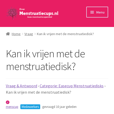
Ga
Ga
Menu
door
naar
naar
de
Home
navigatie
inhoud
Home
Vraag
Kan ik vrijen met de menstruatiedisk?
30 minuten persoonlijk advies
Kan ik vrijen met de
Menstruatiecups
menstruatiedisk?
Menstruatiedisks
Menstruatiesponsjes
Vraag & Antwoord
›
Categorie: Easecup Menstruatiedisks
›
Kan ik vrijen met de menstruatiedisk?
Wasbaar maandverband
menscup
Medewerkers
gevraagd 10 jaar geleden
Toebehoren