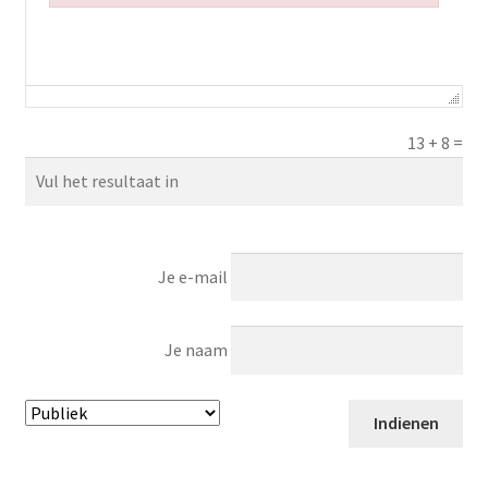
Failed to initialize plugin: wplink
13
+
8
=
Je e-mail
Je naam