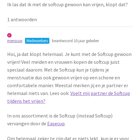
Ik las dat ik met de softcup gewoon kan vrijen, klopt dat?
Schoonmaken
1 antwoorden
Voordeelpakketten
menscup
Medewerkers
beantwoord 10 jaar geleden
Proefpakketten
Hoi, ja dat klopt helemaal. Je kunt met de Softcup gewoon
wat je nog meer wil weten
vrijen! Veel meiden en vrouwen kopen de softcup juist
speciaal daarom. Met de Softcup kun je tijdens je
menstruatie dus ook gewoon vrijen op een schone en
comfortabele manier. Meestal merken jij en je partner er
helemaal niets van. Lees ook:
Voelt mij partner de Softcup
tijdens het vrijen?
In ons assortiment is de Softcup (instead Softcup)
vervangen door de
Easecup
.
Om helemaal zeker te zijn dat er niets lekt, kun je er voor