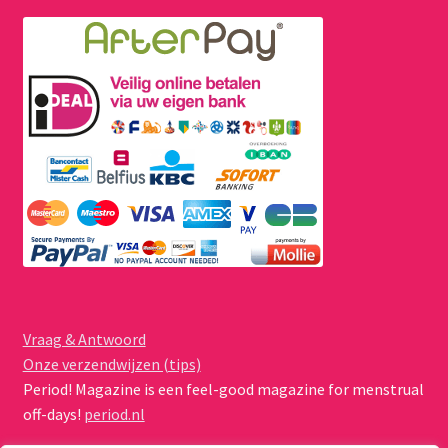
Vraag & Antwoord
Onze verzendwijzen (tips)
Period! Magazine is een feel-good magazine for menstrual
off-days!
period.nl