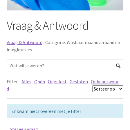
Schoonmaken
Vraag & Antwoord
Voordeelpakketten
Proefpakketten
Vraag & Antwoord
›
Categorie: Wasbaar maandverband en
inlegkruisjes
wat je nog meer wil weten
Filter:
Alles
Open
Opgelost
Gesloten
Onbeantwoor
d
Er kwam niets overeen met je filter
Stel een vraag