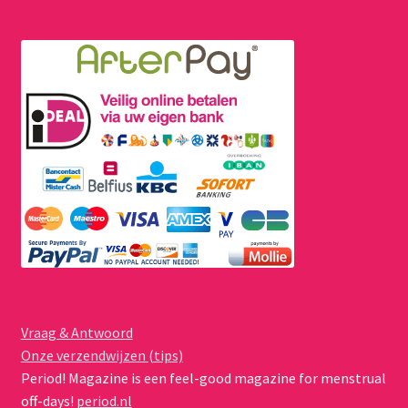
Vraag & Antwoord
Onze verzendwijzen (tips)
Period! Magazine is een feel-good magazine for menstrual
off-days!
period.nl