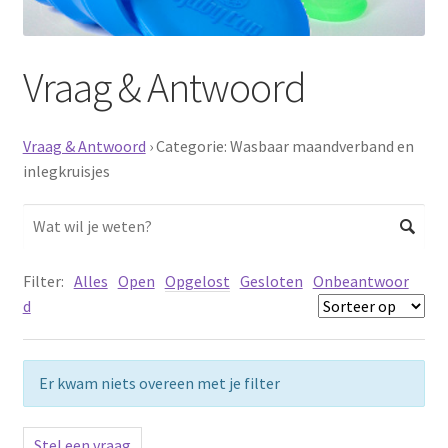
Schoonmaken
Vraag & Antwoord
Voordeelpakketten
Proefpakketten
Vraag & Antwoord
›
Categorie: Wasbaar maandverband en
inlegkruisjes
wat je nog meer wil weten
Filter:
Alles
Open
Opgelost
Gesloten
Onbeantwoor
d
Er kwam niets overeen met je filter
Stel een vraag