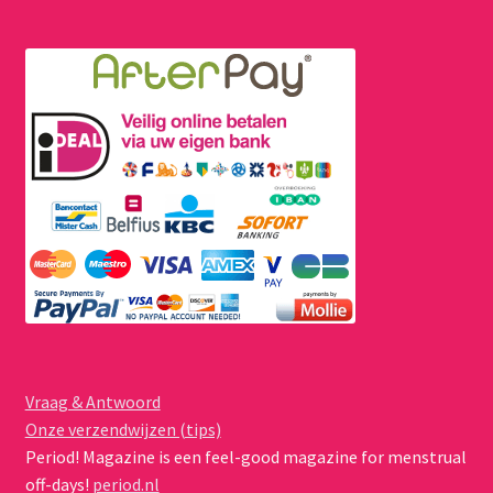
Vraag & Antwoord
Onze verzendwijzen (tips)
Period! Magazine is een feel-good magazine for menstrual
off-days!
period.nl