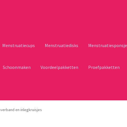
Menstruatiecups
Menstruatiedisks
Menstruatiesponsje
Schoonmaken
Voordeelpakketten
Proefpakketten
erband en inlegkruisjes