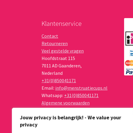
Klantenservice
Contact
Retourneren
Veel gestelde vragen
Hoofdstraat 115
7011 AD
Gaanderen
,
Nederland
+31(0)850041171
Email:
info@menstruatiecups.nl
Whatsapp:
+31(0)850041171
Algemene voorwaarden
Privacy Policy
Jouw privacy is belangrijk! - We value your
privacy