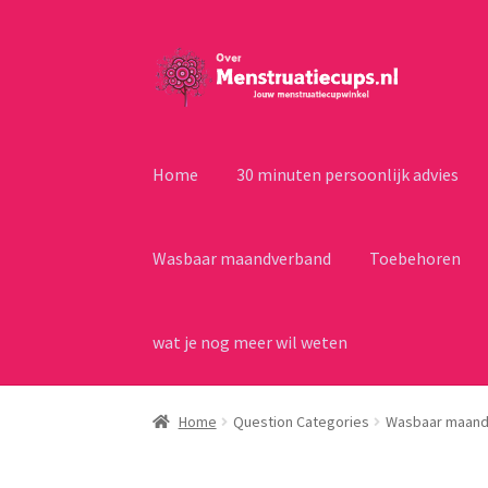
Ga
Ga
door
naar
naar
de
navigatie
inhoud
Home
30 minuten persoonlijk advies
Wasbaar maandverband
Toebehoren
wat je nog meer wil weten
Home
Question Categories
Wasbaar maandv