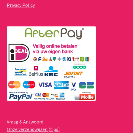
Privacy Policy
Vraag & Antwoord
Onze verzendwijzen (tips)