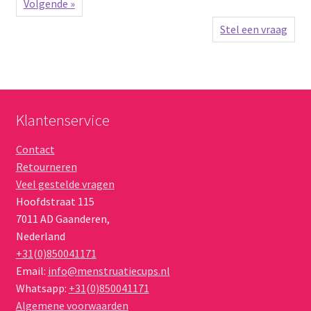
Volgende »
Stel een vraag
Klantenservice
Contact
Retourneren
Veel gestelde vragen
Hoofdstraat 115
7011 AD
Gaanderen
,
Nederland
+31(0)850041171
Email:
info@menstruatiecups.nl
Whatsapp:
+31(0)850041171
Algemene voorwaarden