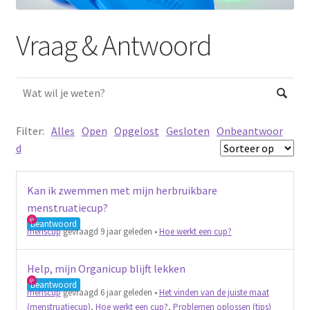
Schoonmaken
Vraag & Antwoord
Voordeelpakketten
Proefpakketten
wat je nog meer wil weten
Filter:
Alles
Open
Opgelost
Gesloten
Onbeantwoor
d
Kan ik zwemmen met mijn herbruikbare
menstruatiecup?
Beantwoord
menscup
gevraagd 9 jaar geleden
•
Hoe werkt een cup?
Help, mijn Organicup blijft lekken
Beantwoord
menscup
gevraagd 6 jaar geleden
•
Het vinden van de juiste maat
(menstruatiecup)
,
Hoe werkt een cup?
,
Problemen oplossen (tips)