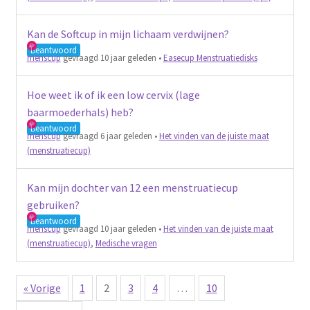
Kan de Softcup in mijn lichaam verdwijnen?
Beantwoord
menscup
gevraagd 10 jaar geleden
•
Easecup Menstruatiedisks
Hoe weet ik of ik een low cervix (lage
baarmoederhals) heb?
Beantwoord
menscup
gevraagd 6 jaar geleden
•
Het vinden van de juiste maat
(menstruatiecup)
Kan mijn dochter van 12 een menstruatiecup
gebruiken?
Beantwoord
menscup
gevraagd 10 jaar geleden
•
Het vinden van de juiste maat
(menstruatiecup)
,
Medische vragen
« Vorige
1
2
3
4
…
10