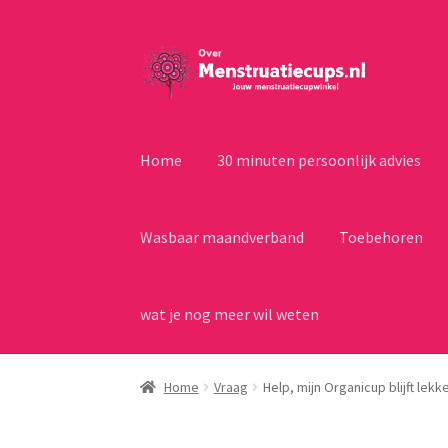
Ga
Ga
door
naar
naar
de
navigatie
inhoud
Home
30 minuten persoonlijk advies
Wasbaar maandverband
Toebehoren
wat je nog meer wil weten
Home
Vraag
Help, mijn Organicup blijft lekk