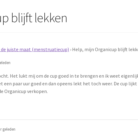
p blijft lekken
n de juiste maat (menstruatiecup)
›
Help, mijn Organicup blijft lek
eleden
ht. Het lukt mij om de cup goed in te brengen en ik weet eigenlij
t een paar uur goed en dan opeens lekt het toch weer. De cup lijkt oo
e de Organicup verkopen.
r geleden