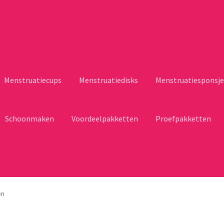
Menstruatiecups
Menstruatiedisks
Menstruatiesponsje
Schoonmaken
Voordeelpakketten
Proefpakketten
en