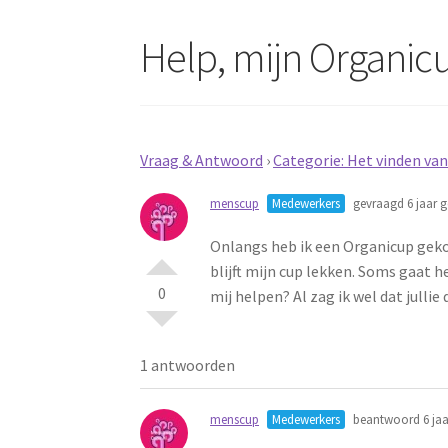
Help, mijn Organicu
Vraag & Antwoord
›
Categorie: Het vinden va
menscup
Medewerkers
gevraagd 6 jaar g
Onlangs heb ik een Organicup gekoc
blijft mijn cup lekken. Soms gaat he
0
mij helpen? Al zag ik wel dat julli
1 antwoorden
menscup
Medewerkers
beantwoord 6 jaa