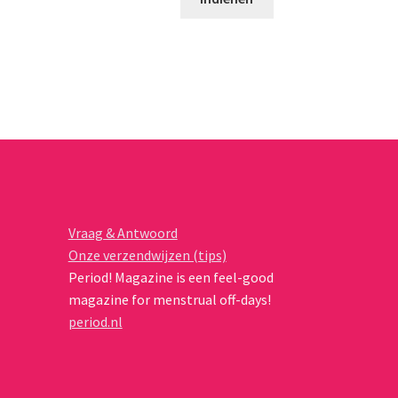
Vraag & Antwoord
Onze verzendwijzen (tips)
Period! Magazine is een feel-good
magazine for menstrual off-days!
period.nl