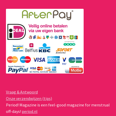
Vraag & Antwoord
Onze verzendwijzen (tips)
Period! Magazine is een feel-good magazine for menstrual
off-days!
period.nl