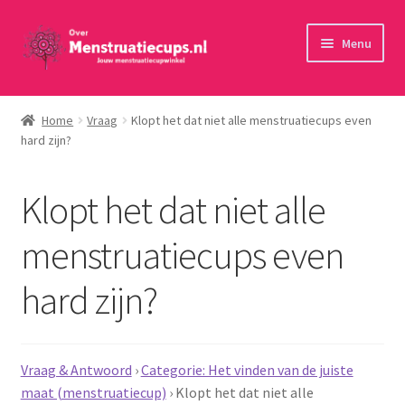
Ga
Ga
Menu
door
naar
naar
de
Home
navigatie
inhoud
Home
Vraag
Klopt het dat niet alle menstruatiecups even
hard zijn?
30 minuten persoonlijk advies
Menstruatiecups
Klopt het dat niet alle
Menstruatiedisks
menstruatiecups even
hard zijn?
Menstruatiesponsjes
Wasbaar maandverband
Vraag & Antwoord
›
Categorie: Het vinden van de juiste
Toebehoren
maat (menstruatiecup)
›
Klopt het dat niet alle