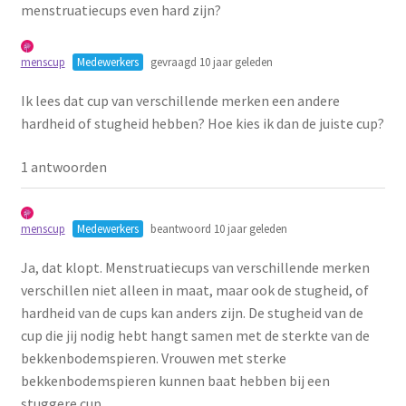
menstruatiecups even hard zijn?
Schoonmaken
menscup
Medewerkers
gevraagd 10 jaar geleden
Voordeelpakketten
Ik lees dat cup van verschillende merken een andere
Proefpakketten
hardheid of stugheid hebben? Hoe kies ik dan de juiste cup?
1 antwoorden
wat je nog meer wil weten
menscup
Medewerkers
beantwoord 10 jaar geleden
Ja, dat klopt. Menstruatiecups van verschillende merken
verschillen niet alleen in maat, maar ook de stugheid, of
hardheid van de cups kan anders zijn. De stugheid van de
cup die jij nodig hebt hangt samen met de sterkte van de
bekkenbodemspieren. Vrouwen met sterke
bekkenbodemspieren kunnen baat hebben bij een
stuggere cup.