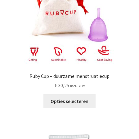
worden
op
de
productpagina
Ruby Cup – duurzame menstruatiecup
€
30,25
incl. BTW
Dit
Opties selecteren
product
heeft
meerdere
variaties.
Deze