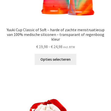
Yuuki Cup Classic of Soft – harde of zachte menstruatiecup
van 100% medische siliconen – transparant of regenboog
kleur
Prijsklasse:
€
19,98
-
€
24,98
incl. BTW
€ 19,98
Dit
tot
Opties selecteren
product
€ 24,98
heeft
meerdere
variaties.
Deze
optie
kan
gekozen