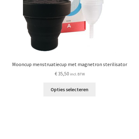
op
de
productpagina
Mooncup menstruatiecup met magnetron sterilisator
€
35,50
incl. BTW
Dit
Opties selecteren
product
heeft
meerdere
variaties.
Deze
optie