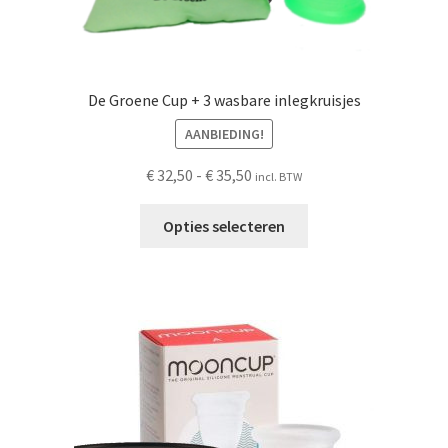
De Groene Cup + 3 wasbare inlegkruisjes
AANBIEDING!
Prijsklasse:
€
32,50
-
€
35,50
incl. BTW
€ 32,50
Dit
tot
Opties selecteren
product
€ 35,50
heeft
meerdere
variaties.
Deze
optie
kan
gekozen
worden