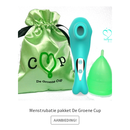
variaties.
Deze
optie
kan
gekozen
worden
op
de
productpagina
Menstrubatie pakket De Groene Cup
AANBIEDING!