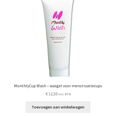
optie
kan
gekozen
worden
op
de
productpagina
MonthlyCup Wash – wasgel voor menstruatiecups
€
12,50
incl. BTW
Toevoegen aan winkelwagen