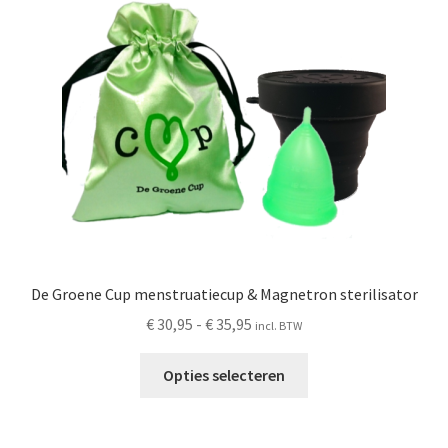
kan
gekozen
worden
op
de
productpagina
De Groene Cup menstruatiecup & Magnetron sterilisator
Prijsklasse:
€
30,95
-
€
35,95
incl. BTW
€ 30,95
Dit
tot
Opties selecteren
product
€ 35,95
heeft
meerdere