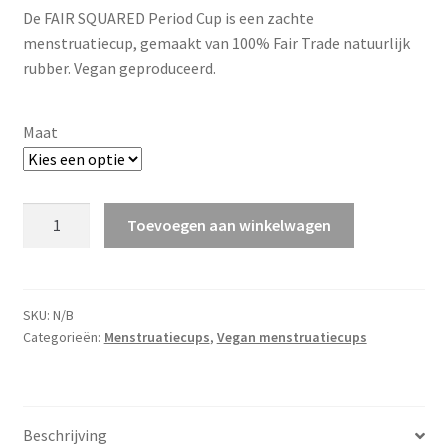
De FAIR SQUARED Period Cup is een zachte
menstruatiecup, gemaakt van 100% Fair Trade natuurlijk
rubber. Vegan geproduceerd.
Maat
Fair
Toevoegen aan winkelwagen
Squared
Menstruatiecup
-
100%
SKU:
N/B
Categorieën:
Menstruatiecups
,
Vegan menstruatiecups
natuurlijk
rubber
aantal
Beschrijving