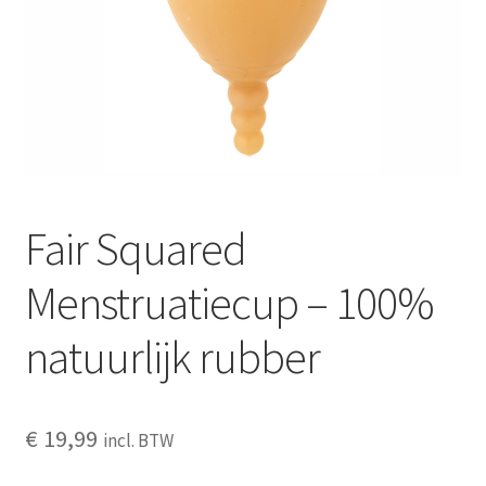
Schoonmaken
Voordeelpakketten
Proefpakketten
wat je nog meer wil weten
Fair Squared
Menstruatiecup – 100%
natuurlijk rubber
€
19,99
incl. BTW