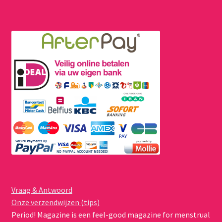
Vraag & Antwoord
Onze verzendwijzen (tips)
Period! Magazine is een feel-good magazine for menstrual