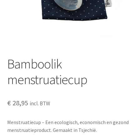
Schoonmaken
Voordeelpakketten
Proefpakketten
wat je nog meer wil weten
Bamboolik
menstruatiecup
€
28,95
incl. BTW
Menstruatiecup – Een ecologisch, economisch en gezond
menstruatieproduct.
Gemaakt in Tsjechië.