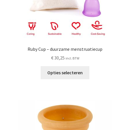
productpagina
Ruby Cup – duurzame menstruatiecup
€
30,25
incl. BTW
Dit
Opties selecteren
product
heeft
meerdere
variaties.
Deze
optie
kan
gekozen