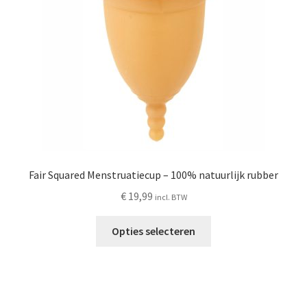
worden
op
de
productpagina
Fair Squared Menstruatiecup – 100% natuurlijk rubber
€
19,99
incl. BTW
Dit
Opties selecteren
product
heeft
meerdere
variaties.