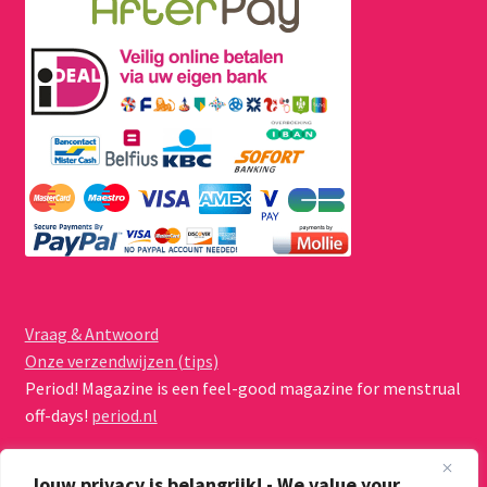
Vraag & Antwoord
Onze verzendwijzen (tips)
Period! Magazine is een feel-good magazine for menstrual
off-days!
period.nl
Jouw privacy is belangrijk! - We value your