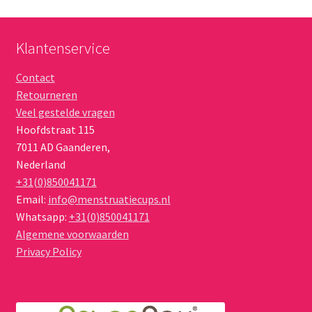
Deze
optie
kan
Klantenservice
gekozen
worden
Contact
op
Retourneren
de
Veel gestelde vragen
productpagina
Hoofdstraat 115
7011 AD
Gaanderen
,
Nederland
+31(0)850041171
Email:
info@menstruatiecups.nl
Whatsapp:
+31(0)850041171
Algemene voorwaarden
Privacy Policy