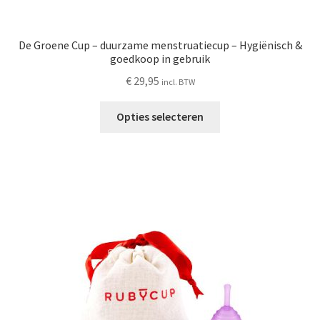
De Groene Cup – duurzame menstruatiecup – Hygiënisch &
goedkoop in gebruik
€
29,95
incl. BTW
Dit
Opties selecteren
product
heeft
meerdere
variaties.
Deze
optie
kan
gekozen
worden
op
de