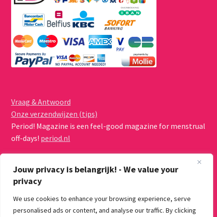
Vraag & Antwoord
Onze verzendwijzen (tips)
Period! Magazine is een feel-good magazine for menstrual
off-days!
period.nl
Jouw privacy is belangrijk! - We value your
privacy
We use cookies to enhance your browsing experience, serve
© Menstruatiecups.nl 2026
personalised ads or content, and analyse our traffic. By clicking
Algemene voorwaarden
Gebouwd met WooCommerce
.