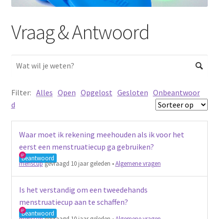
Schoonmaken
Vraag & Antwoord
Voordeelpakketten
Proefpakketten
wat je nog meer wil weten
Filter:
Alles
Open
Opgelost
Gesloten
Onbeantwoor
d
Waar moet ik rekening meehouden als ik voor het
eerst een menstruatiecup ga gebruiken?
Beantwoord
menscup
gevraagd 10 jaar geleden
•
Algemene vragen
Is het verstandig om een tweedehands
menstruatiecup aan te schaffen?
Beantwoord
menscup
gevraagd 10 jaar geleden
•
Algemene vragen