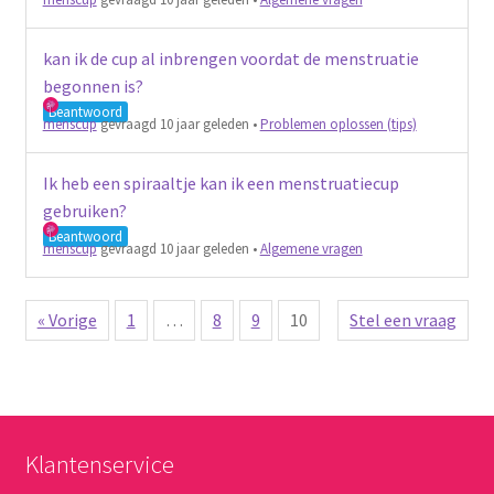
kan ik de cup al inbrengen voordat de menstruatie
begonnen is?
Beantwoord
menscup
gevraagd 10 jaar geleden
•
Problemen oplossen (tips)
Ik heb een spiraaltje kan ik een menstruatiecup
gebruiken?
Beantwoord
menscup
gevraagd 10 jaar geleden
•
Algemene vragen
« Vorige
1
…
8
9
10
Stel een vraag
Klantenservice