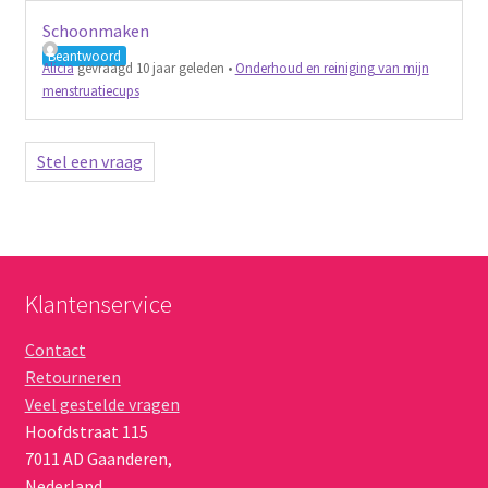
Schoonmaken
Beantwoord
Alicia
gevraagd 10 jaar geleden
•
Onderhoud en reiniging van mijn
menstruatiecups
Stel een vraag
Klantenservice
Contact
Retourneren
Veel gestelde vragen
Hoofdstraat 115
7011 AD
Gaanderen
,
Nederland