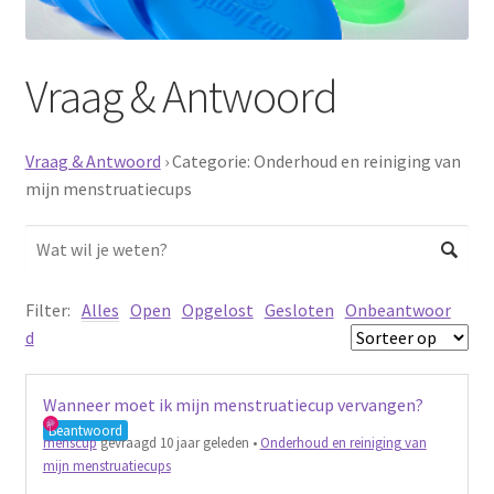
Schoonmaken
Vraag & Antwoord
Voordeelpakketten
Proefpakketten
Vraag & Antwoord
›
Categorie: Onderhoud en reiniging van
mijn menstruatiecups
wat je nog meer wil weten
Filter:
Alles
Open
Opgelost
Gesloten
Onbeantwoor
d
Wanneer moet ik mijn menstruatiecup vervangen?
Beantwoord
menscup
gevraagd 10 jaar geleden
•
Onderhoud en reiniging van
mijn menstruatiecups