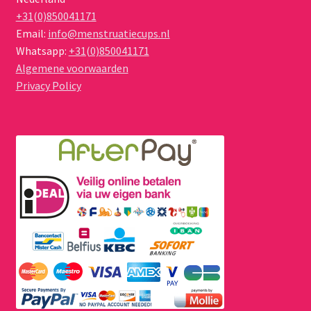
+31(0)850041171
Email:
info@menstruatiecups.nl
Whatsapp:
+31(0)850041171
Algemene voorwaarden
Privacy Policy