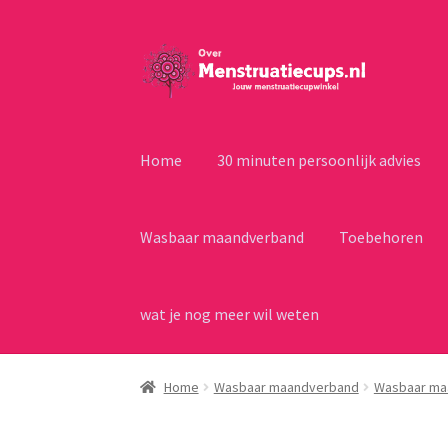
Ga
Ga
door
naar
naar
de
navigatie
inhoud
Home
30 minuten persoonlijk advies
Wasbaar maandverband
Toebehoren
wat je nog meer wil weten
Home
Wasbaar maandverband
Wasbaar ma