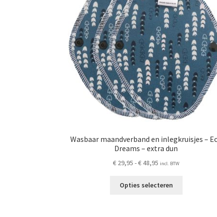
Wasbaar maandverband en inlegkruisjes – E
Dreams – extra dun
Prijsklasse:
€
29,95
-
€
48,95
incl. BTW
€ 29,95
Dit
tot
Opties selecteren
product
€ 48,95
heeft
meerdere