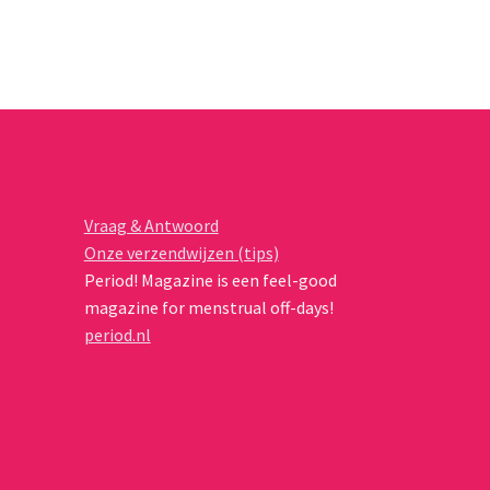
variaties.
Deze
optie
kan
gekozen
worden
op
de
productpagina
Vraag & Antwoord
Onze verzendwijzen (tips)
Period! Magazine is een feel-good
magazine for menstrual off-days!
period.nl