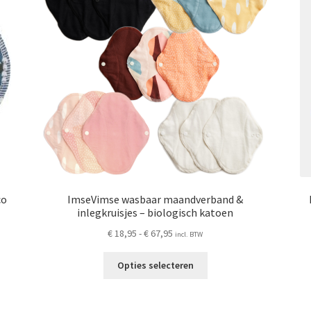
co
ImseVimse wasbaar maandverband &
inlegkruisjes – biologisch katoen
Prijsklasse:
€
18,95
-
€
67,95
incl. BTW
€ 18,95
Dit
tot
Opties selecteren
product
€ 67,95
heeft
meerdere