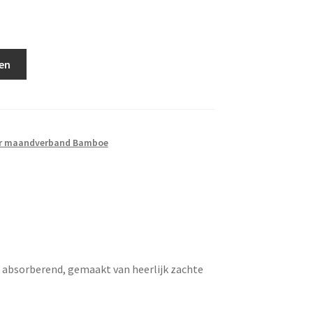
en
r maandverband Bamboe
bsorberend, gemaakt van heerlijk zachte