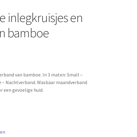
inlegkruisjes en
an bamboe
rband van bamboe. In 3 maten: Small –
ge – Nachtverband. Wasbaar maandverband
r een gevoelige huid.
sen