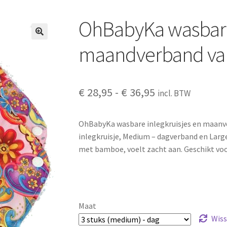
OhBabyKa wasbare 
maandverband v
Prijsklasse:
€
28,95
-
€
36,95
incl. BTW
€ 28,95
OhBabyKa wasbare inlegkruisjes en maanve
tot
inlegkruisje, Medium – dagverband en Lar
€ 36,95
met bamboe, voelt zacht aan. Geschikt voo
Maat
Wis