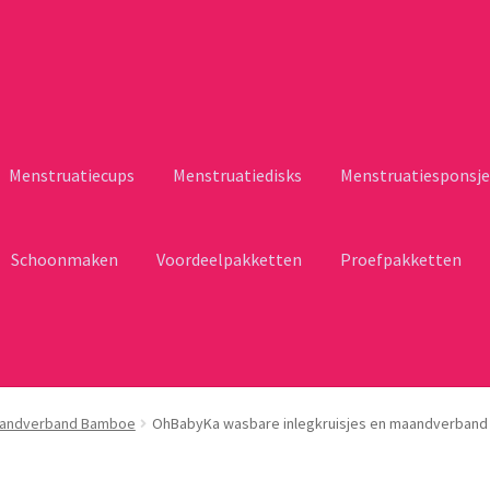
Menstruatiecups
Menstruatiedisks
Menstruatiesponsje
Schoonmaken
Voordeelpakketten
Proefpakketten
andverband Bamboe
OhBabyKa wasbare inlegkruisjes en maandverban