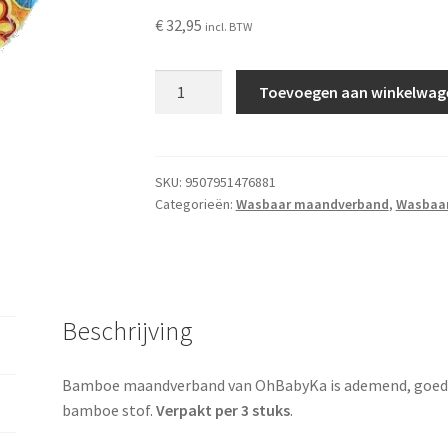
€
32,95
incl. BTW
OhBabyKa
Toevoegen aan winkelwag
wasbare
inlegkruisjes
en
maandverband
SKU:
9507951476881
Categorieën:
Wasbaar maandverband
,
Wasbaa
van
bamboe
aantal
Beschrijving
Bamboe maandverband van OhBabyKa is ademend, goed a
bamboe stof.
Verpakt per 3 stuks
.