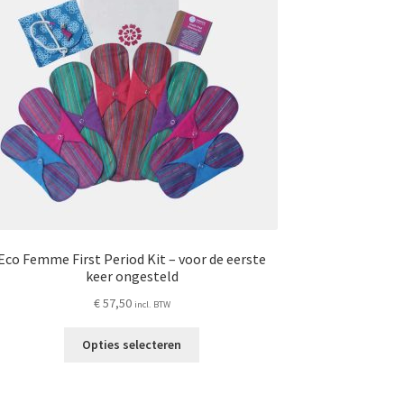
Eco Femme First Period Kit – voor de eerste
keer ongesteld
€
57,50
incl. BTW
Dit
Opties selecteren
product
heeft
meerdere