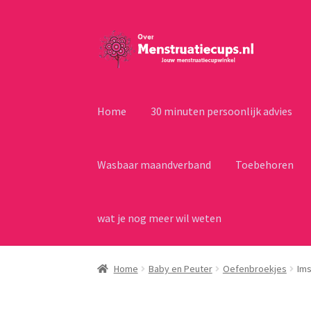
Ga
Ga
door
naar
naar
de
navigatie
inhoud
Home
30 minuten persoonlijk advies
Wasbaar maandverband
Toebehoren
wat je nog meer wil weten
Home
Baby en Peuter
Oefenbroekjes
Ims