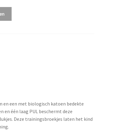
en
m en een met biologisch katoen bedekte
oen en één laag PUL beschermt deze
ukjes. Deze trainingsbroekjes laten het kind
ning.