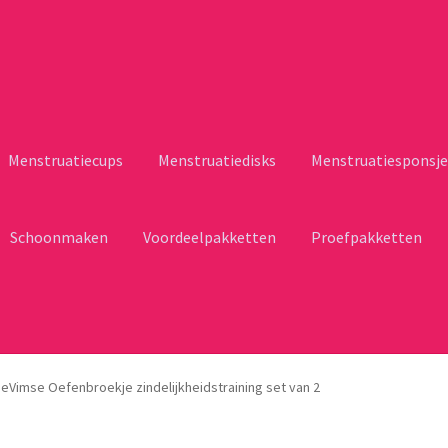
Menstruatiecups
Menstruatiedisks
Menstruatiesponsje
Schoonmaken
Voordeelpakketten
Proefpakketten
eVimse Oefenbroekje zindelijkheidstraining set van 2