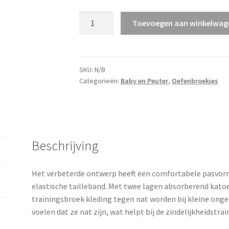
ImseVimse
Toevoegen aan winkelwag
Oefenbroekje
zindelijkheidstraining
set
van
SKU:
N/B
Categorieën:
Baby en Peuter
,
Oefenbroekjes
2
aantal
Beschrijving
Het verbeterde ontwerp heeft een comfortabele pasvor
elastische tailleband. Met twee lagen absorberend kat
trainingsbroek kleding tegen nat worden bij kleine ongel
voelen dat ze nat zijn, wat helpt bij de zindelijkheidstrai