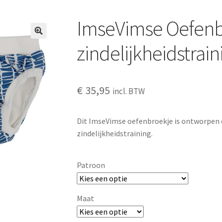
ImseVimse Oefenb
zindelijkheidstrain
€
35,95
incl. BTW
Dit ImseVimse oefenbroekje is ontworpen o
zindelijkheidstraining.
Patroon
Maat