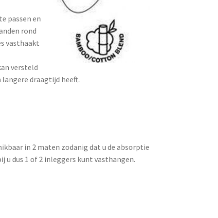
te passen en
randen rond
es vasthaakt
kan versteld
langere draagtijd heeft.
chikbaar in 2 maten zodanig dat u de absorptie
ij u dus 1 of 2 inleggers kunt vasthangen.