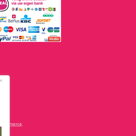
oCommerce
.