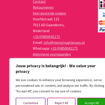
Contact
Retourneren
Veel gestelde vragen
Hoofdstraat 115
7011 AD
Gaanderen
,
Nederland
+31(0)850041171
Email:
info@menstruatiecups.nl
Whatsapp:
+31(0)850041171
Algemene voorwaarden
Privacy Policy
Jouw privacy is belangrijk! - We value your
privacy
We use cookies to enhance your browsing experience, serve
personalised ads or content, and analyse our traffic. By clicking
© Menstruatiecups.nl 2026
"Accept All", you consent to our use of cookies.
Algemene voorwaarden
Gebouwd met Wo
Customise
Reject All
Accept All