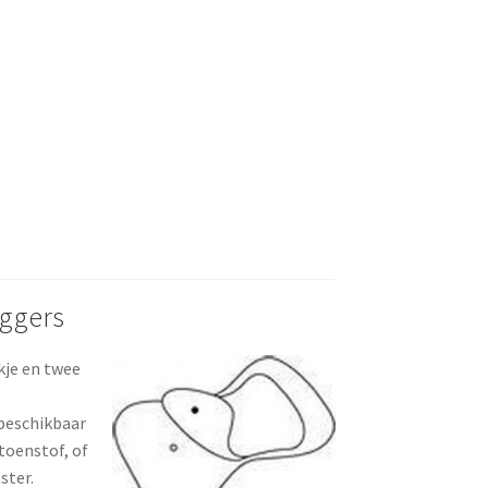
eggers
kje en twee
 beschikbaar
toenstof, of
ster.