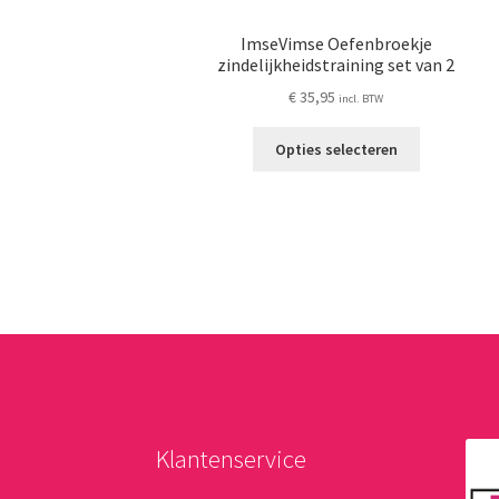
ImseVimse Oefenbroekje
zindelijkheidstraining set van 2
€
35,95
incl. BTW
Dit
Opties selecteren
product
heeft
meerdere
variaties.
Deze
optie
kan
gekozen
worden
op
de
productpag
Klantenservice