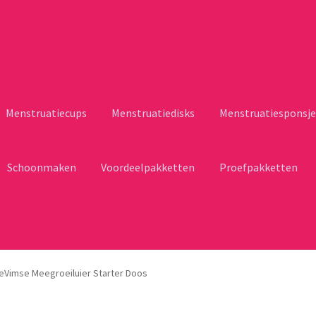
Menstruatiecups
Menstruatiedisks
Menstruatiesponsje
Schoonmaken
Voordeelpakketten
Proefpakketten
eVimse Meegroeiluier Starter Doos