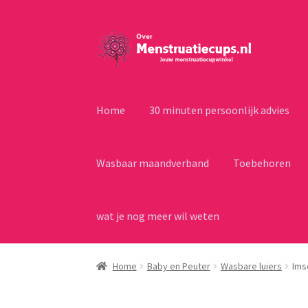
Ga
Ga
door
naar
naar
de
navigatie
inhoud
Home
30 minuten persoonlijk advies
Wasbaar maandverband
Toebehoren
wat je nog meer wil weten
Home
Baby en Peuter
Wasbare luiers
Ims