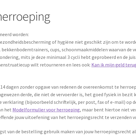
herroeping
neerd worden:
gezondheidsbescherming of hygiëne niet geschikt zijn om te wor
o.a. bekkenbodemtrainers, cups, schoonmaakmiddelen waarvan de ve
ondering, mits je deze minimaal 3 cycli hebt geprobeerd en de ju
menstruatiecup wilt retourneren en lees ook:
Kan ik mijn geld teru
 14 dagen zonder opgave van redenen de overeenkomst te herroepe
gewezen derde, die niet de vervoerder is, het goed fysiek in bezit 
verklaring (bijvoorbeeld schriftelijk, per post, fax of e-mail) op
an het
Modelformulier voor herroeping
, maar bent hiertoe niet v
ffende jouw uitoefening van het herroepingsrecht te verzenden vo
st van de bestelling gebruik maken van jouw herroepingsrecht als