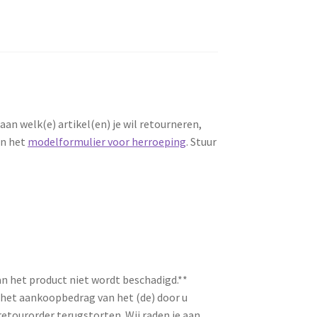
an welk(e) artikel(en) je wil retourneren,
an het
modelformulier voor herroeping
. Stuur
n het product niet wordt beschadigd.**
 het aankoopbedrag van het (de) door u
retourorder terugstorten. Wij raden je aan