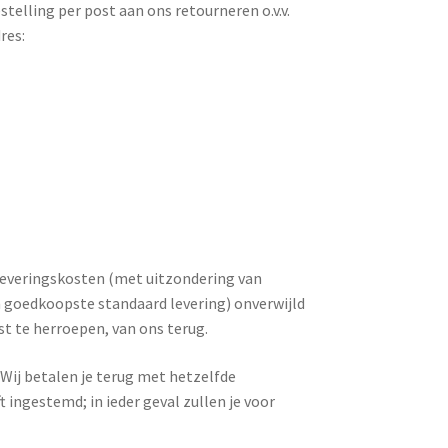
telling per post aan ons retourneren o.v.v.
res:
 leveringskosten (met uitzondering van
n goedkoopste standaard levering) onverwijld
st te herroepen, van ons terug.
 Wij betalen je terug met hetzelfde
t ingestemd; in ieder geval zullen je voor