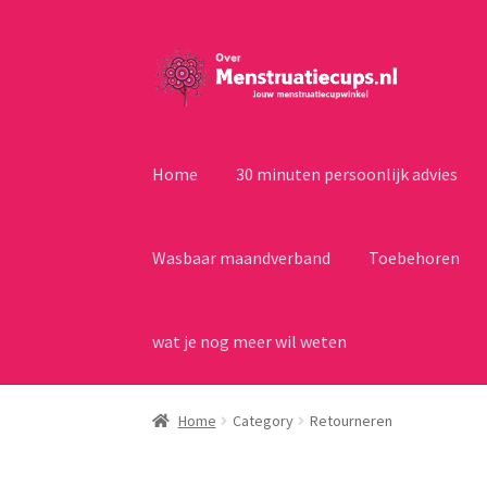
Ga
Ga
door
naar
naar
de
navigatie
inhoud
Home
30 minuten persoonlijk advies
Wasbaar maandverband
Toebehoren
wat je nog meer wil weten
Home
Category
Retourneren