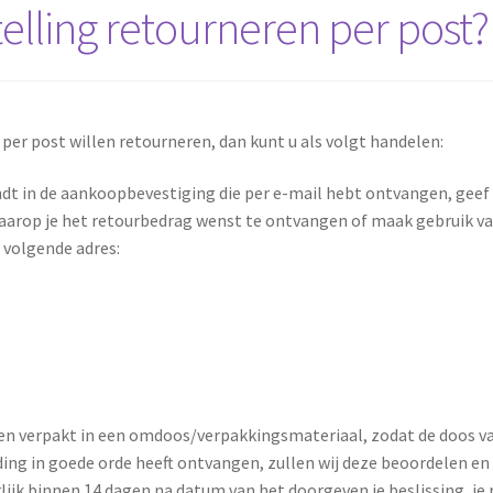
elling retourneren per post?
per post willen retourneren, dan kunt u als volgt handelen:
ndt in de aankoopbevestiging die per e-mail hebt ontvangen, geef a
waarop je het retourbedrag wenst te ontvangen of maak gebruik v
 volgende adres:
den verpakt in een omdoos/verpakkingsmateriaal, zodat de doos va
ng in goede orde heeft ontvangen, zullen wij deze beoordelen en
rlijk binnen 14 dagen na datum van het doorgeven je beslissing, je 