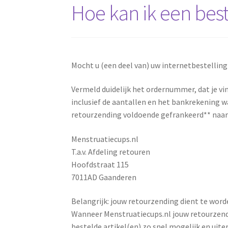
Hoe kan ik een best
Mocht u (een deel van) uw internetbestelling 
Vermeld duidelijk het ordernummer, dat je vi
inclusief de aantallen en het bankrekening 
retourzending voldoende gefrankeerd** naar
Menstruatiecups.nl
T.a.v. Afdeling retouren
Hoofdstraat 115
7011AD Gaanderen
Belangrijk: jouw retourzending dient te wor
Wanneer Menstruatiecups.nl jouw retourzendi
bestelde artikel(en) zo snel mogelijk en uite