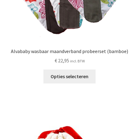
Alvababy wasbaar maandverband probeerset (bamboe)
€
22,95
incl. BTW
Dit
Opties selecteren
product
heeft
meerdere
variaties.
Deze
optie
kan
gekozen