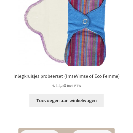
worden
op
de
productpagina
Inlegkruisjes probeerset (ImseVimse of Eco Femme)
€
11,50
incl. BTW
Toevoegen aan winkelwagen