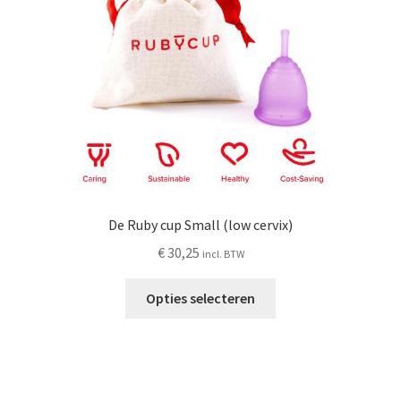
worden
op
de
productpagina
De Ruby cup Small (low cervix)
€
30,25
incl. BTW
Opties selecteren