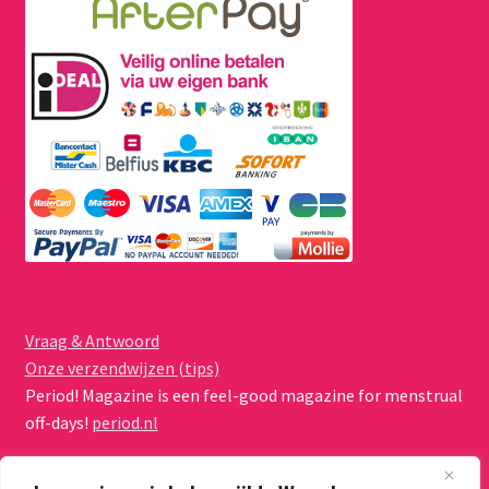
Vraag & Antwoord
Onze verzendwijzen (tips)
Period! Magazine is een feel-good magazine for menstrual
off-days!
period.nl