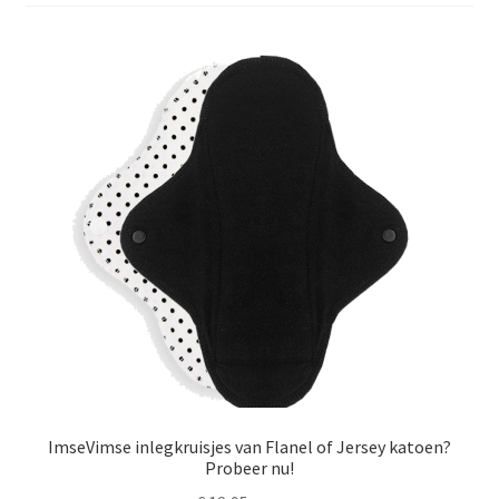
Schoonmaken
Voordeelpakketten
Proefpakketten
wat je nog meer wil weten
ImseVimse inlegkruisjes van Flanel of Jersey katoen?
Probeer nu!