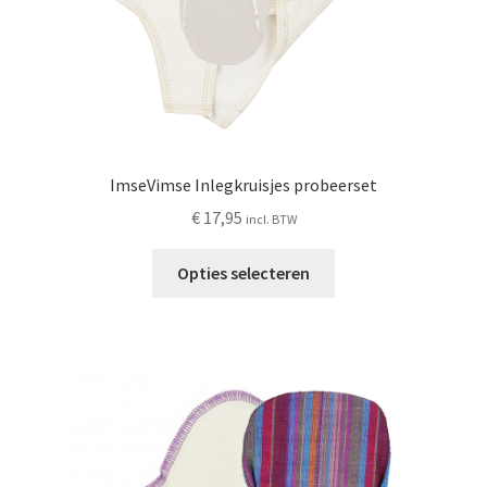
productpagina
ImseVimse Inlegkruisjes probeerset
€
17,95
incl. BTW
Dit
Opties selecteren
product
heeft
meerdere
variaties.
Deze
optie
kan
gekozen