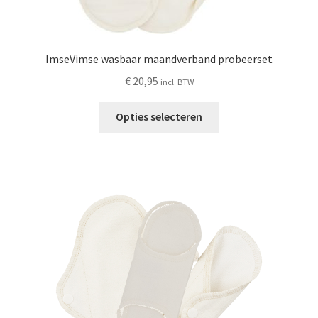
ImseVimse wasbaar maandverband probeerset
€
20,95
incl. BTW
Dit
Opties selecteren
product
heeft
meerdere
variaties.
Deze
optie
kan
gekozen
worden
op
de