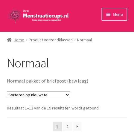
Ga
Ga
Menu
door
naar
naar
de
Home
navigatie
inhoud
Home
Product verzendklassen
Normaal
30 minuten persoonlijk advies
Normaal
Menstruatiecups
Menstruatiedisks
Normaal pakket of briefpost (btw laag)
Menstruatiesponsjes
Gesorteerd
Resultaat 1–12 van de 19 resultaten wordt getoond
Wasbaar maandverband
op
nieuwste
Toebehoren
1
2