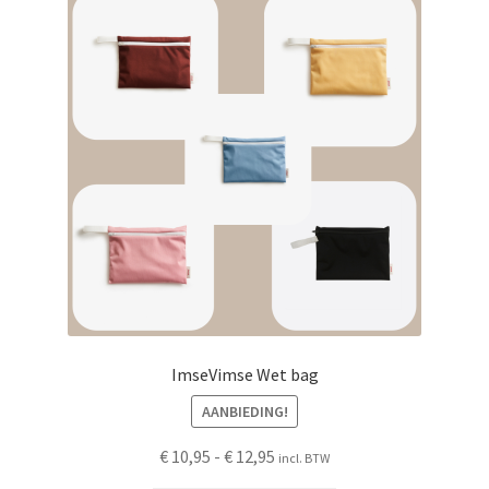
ImseVimse Wet bag
AANBIEDING!
Prijsklasse:
€
10,95
-
€
12,95
incl. BTW
€ 10,95