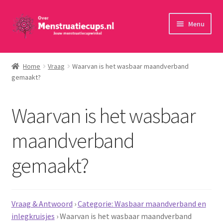
Ga
Ga
Menu
door
naar
naar
de
Home
navigatie
inhoud
Home
Vraag
Waarvan is het wasbaar maandverband
gemaakt?
30 minuten persoonlijk advies
Menstruatiecups
Waarvan is het wasbaar
Menstruatiedisks
maandverband
gemaakt?
Menstruatiesponsjes
Wasbaar maandverband
Vraag & Antwoord
›
Categorie: Wasbaar maandverband en
Toebehoren
inlegkruisjes
›
Waarvan is het wasbaar maandverband