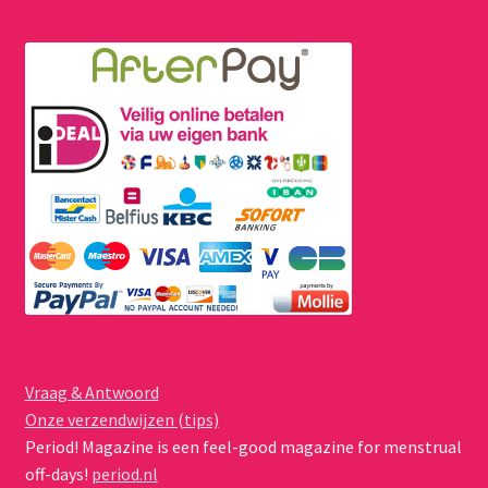
Vraag & Antwoord
Onze verzendwijzen (tips)
Period! Magazine is een feel-good magazine for menstrual
off-days!
period.nl