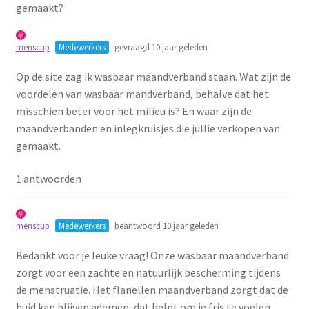
gemaakt?
Schoonmaken
menscup
Medewerkers
gevraagd 10 jaar geleden
Voordeelpakketten
Op de site zag ik wasbaar maandverband staan. Wat zijn de
Proefpakketten
voordelen van wasbaar mandverband, behalve dat het
misschien beter voor het milieu is? En waar zijn de
maandverbanden en inlegkruisjes die jullie verkopen van
wat je nog meer wil weten
gemaakt.
1 antwoorden
menscup
Medewerkers
beantwoord 10 jaar geleden
Bedankt voor je leuke vraag! Onze wasbaar maandverband
zorgt voor een zachte en natuurlijk bescherming tijdens
de menstruatie. Het flanellen maandverband zorgt dat de
huid kan blijven ademen, dat helpt om je fris te voelen